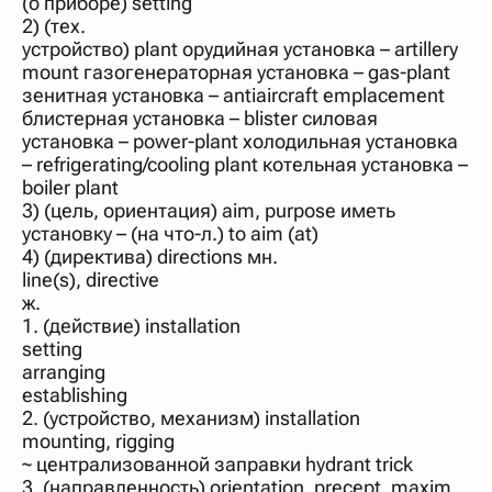
(о приборе) setting
нужно будет нажать на кнопку "Найти".
2) (тех.
Для более сложных случаев существует возможность
устройство) plant орудийная установка – artillery
указывать несколько слов в запросе. Например, если
mount газогенераторная установка – gas-plant
написать в строке запроса "Пушкин поэт" и нажать
зенитная установка – antiaircraft emplacement
"Найти", выведутся все словарные статьи о поэте
Пушкине, но не о городе.
блистерная установка – blister силовая
установка – power-plant холодильная установка
В сложных запросах тоже могут присутствовать
неизвестные буквы. Например, в кроссворде есть
– refrigerating/cooling plant котельная установка –
слово "***м***ов", в задании "русский поэт 19 века".
boiler plant
Пишем в Reword первым словом "***м***ов", далее
3) (цель, ориентация) aim, purpose иметь
через пробел "поэт". Получается "***м***ов поэт" (без
кавычек). Нажимаем "Найти" и получаем статью
установку – (на что-л.) to aim (at)
"Лермонтов" и не только.
4) (директива) directions мн.
line(s), directive
Порядок словарей можно изменять, перетаскивая
словарь вверх или вниз за прямоугольник слева от
ж.
названия словаря. Также можно выключать ненужные
1. (действие) installation
словари.
setting
arranging
establishing
2. (устройство, механизм) installation
mounting, rigging
~ централизованной заправки hydrant trick
3. (направленность) orientation, precept, maxim