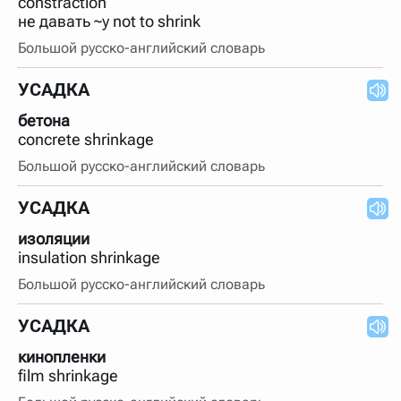
constraction
нужно будет нажать на кнопку "Найти".
не давать ~у not to shrink
Для более сложных случаев существует возможность
Большой русско-английский словарь
указывать несколько слов в запросе. Например, если
написать в строке запроса "Пушкин поэт" и нажать
"Найти", выведутся все словарные статьи о поэте
УСАДКА
Пушкине, но не о городе.
В сложных запросах тоже могут присутствовать
бетона
неизвестные буквы. Например, в кроссворде есть
concrete shrinkage
слово "***м***ов", в задании "русский поэт 19 века".
Пишем в Reword первым словом "***м***ов", далее
Большой русско-английский словарь
через пробел "поэт". Получается "***м***ов поэт" (без
кавычек). Нажимаем "Найти" и получаем статью
"Лермонтов" и не только.
УСАДКА
Порядок словарей можно изменять, перетаскивая
изоляции
словарь вверх или вниз за прямоугольник слева от
названия словаря. Также можно выключать ненужные
insulation shrinkage
словари.
Большой русско-английский словарь
УСАДКА
кинопленки
film shrinkage