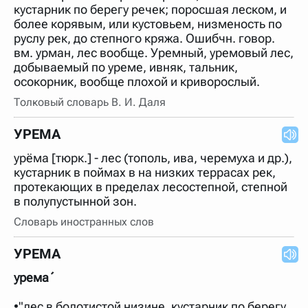
кустарник по берегу речек; поросшая леском, и
более корявым, или кустовьем, низменость по
руслу рек, до степного кряжа. Ошибчн. говор.
вм. урман, лес вообще. Уремный, уремовый лес,
добываемый по уреме, ивняк, тальник,
осокорник, вообще плохой и криворослый.
Толковый словарь В. И. Даля
УРЕМА
урёма [тюрк.] - лес (тополь, ива, черемуха и др.),
кустарник в поймах в на низких террасах рек,
протекающих в пределах лесостепной, степной
в полупустынной зон.
Словарь иностранных слов
УРЕМА
урема́
•"лес в болотистой низине, кустарник по берегу