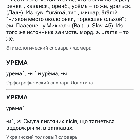
речек", казанск., оренб., урёма – то же, уральск.
(Даль). Из чув. *urämä, тат., мишар. ärämä
"низкое место около реки, поросшее ольхой";
см. Паасонен у Микколы (Ваlt. u. Slav. 45). Из
того же источника заимств. морд. э. uŕama – то
же.
Этимологический словарь Фасмера
УРЕМА
урема´, -ы´ и урёма, -ы
Орфографический словарь Лопатина
УРЕМА
урема´
-и´,
ж.
Смуга листяних лісів, що тягнеться
вздовж річки, в заплавах.
Украинский толковый словарь