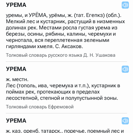
нужно будет нажать на кнопку "Найти".
УРЕМА
Для более сложных случаев существует возможность
уремы, и УРЁМА, урёмы, ж. (тат. Егепкз) (обл.).
указывать несколько слов в запросе. Например, если
написать в строке запроса "Пушкин поэт" и нажать
Мелкий лес и кустарник, растущий в низменных
"Найти", выведутся все словарные статьи о поэте
долинах рек. Местами росла густая урема из
Пушкине, но не о городе.
березы, осины, рябины, калины, черемухи и
В сложных запросах тоже могут присутствовать
чернотала, вся переплетенная зелеными
неизвестные буквы. Например, в кроссворде есть
гирляндами хмеля. С. Аксаков.
слово "***м***ов", в задании "русский поэт 19 века".
Пишем в Reword первым словом "***м***ов", далее
Толковый словарь русского языка Д. Н. Ушакова
через пробел "поэт". Получается "***м***ов поэт" (без
кавычек). Нажимаем "Найти" и получаем статью
"Лермонтов" и не только.
УРЕМА
Порядок словарей можно изменять, перетаскивая
ж. местн.
словарь вверх или вниз за прямоугольник слева от
названия словаря. Также можно выключать ненужные
Лес (тополь, ива, черемуха и т.п.), кустарник в
словари.
поймах рек, протекающих в пределах
лесостепной, степной и полупустынной зоны.
Толковый словарь Ефремовой
УРЕМА
ж. каз. оренб. татарск.. поречье, поемный лес и