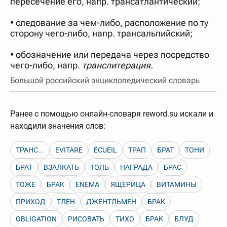
пересечение его, напр. трансатлантический;
нужно будет нажать на кнопку "Найти".
Для более сложных случаев существует возможность
• следование за чем-либо, расположение по ту
указывать несколько слов в запросе. Например, если
сторону чего-либо, напр. трансальпийский;
написать в строке запроса "Пушкин поэт" и нажать
"Найти", выведутся все словарные статьи о поэте
Пушкине, но не о городе.
• обозначение или передача через посредство
чего-либо, напр.
транслитерация.
В сложных запросах тоже могут присутствовать
неизвестные буквы. Например, в кроссворде есть
Большой российский энциклопедический словарь
слово "***м***ов", в задании "русский поэт 19 века".
Пишем в Reword первым словом "***м***ов", далее
через пробел "поэт". Получается "***м***ов поэт" (без
кавычек). Нажимаем "Найти" и получаем статью
Ранее с помощью онлайн-словаря reword.su искали и
"Лермонтов" и не только.
находили значения слов:
Порядок словарей можно изменять, перетаскивая
словарь вверх или вниз за прямоугольник слева от
названия словаря. Также можно выключать ненужные
ТРАНС...
EVITARE
ÉCUEIL
ТРАП
БРАТ
ТОНИ
словари.
БРАТ
ВЗАЛКАТЬ
ТОЛЬ
НАГРАДА
БРАС
ТОЖЕ
БРАК
ENEMA
ЯЩЕРИЦА
ВИТАМИНЫ
ПРИХОД
ТЛЕН
ДЖЕНТЛЬМЕН
БРАК
OBLIGATION
РИСОВАТЬ
ТИХО
БРАК
БЛУД