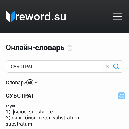
reword.su
Онлайн-словарь
Как пользоваться онлайн-словарём?
Прежде всего, начните вводить слово, значение
Словари
которого интересует. Система автоматически подберёт
60
варианты по начальным буквам и покажет их во
всплывающем меню. Если кликнуть по одному из
СУБСТРАТ
вариантов, откроется страница со словарными
статьями.
муж.
Если точное написание слова неизвестно (как в
1) филос. substance
кроссворде), неизвестную букву можно заменить
2) линг. биол. геол. substratum
подстановочным знаком звёздочкой (*), а несколько
неизвестных букв — процентом (%). В этом случае меню
substratum
с вариантами работать не будет, а после ввода запроса