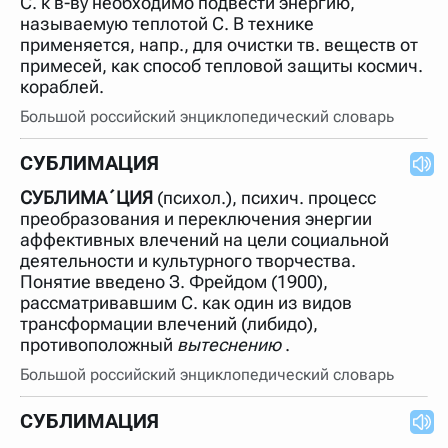
С. к в-ву необходимо подвести энергию,
нужно будет нажать на кнопку "Найти".
называемую теплотой С. В технике
Для более сложных случаев существует возможность
применяется, напр., для очистки тв. веществ от
указывать несколько слов в запросе. Например, если
примесей, как способ тепловой защиты космич.
написать в строке запроса "Пушкин поэт" и нажать
кораблей.
"Найти", выведутся все словарные статьи о поэте
Пушкине, но не о городе.
Большой российский энциклопедический словарь
В сложных запросах тоже могут присутствовать
неизвестные буквы. Например, в кроссворде есть
СУБЛИМАЦИЯ
слово "***м***ов", в задании "русский поэт 19 века".
Пишем в Reword первым словом "***м***ов", далее
через пробел "поэт". Получается "***м***ов поэт" (без
СУБЛИМА´ЦИЯ
(психол.), психич. процесс
кавычек). Нажимаем "Найти" и получаем статью
преобразования и переключения энергии
"Лермонтов" и не только.
аффективных влечений на цели социальной
Порядок словарей можно изменять, перетаскивая
деятельности и культурного творчества.
словарь вверх или вниз за прямоугольник слева от
Понятие введено З. Фрейдом (1900),
названия словаря. Также можно выключать ненужные
рассматривавшим С. как один из видов
словари.
трансформации влечений (либидо),
противоположный
вытеснению
.
Большой российский энциклопедический словарь
СУБЛИМАЦИЯ