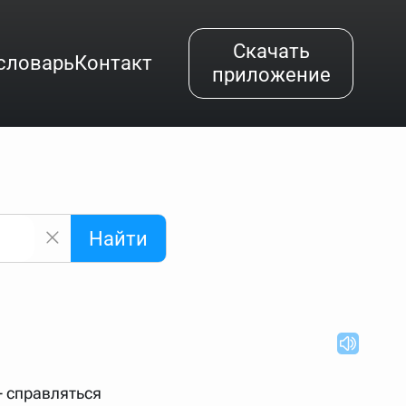
Скачать
словарь
Контакт
приложение
Найти
альным буквам и покажет их во всплывающем меню.
вёздочкой (*), а несколько неизвестных букв —
"Найти".
ке запроса "Пушкин поэт" и нажать "Найти", выведутся
нии "русский поэт 19 века". Пишем в Reword первым
 - справляться
атью "Лермонтов" и не только.