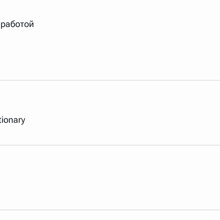
арь вверх или вниз за прямоугольник слева от названия словаря.
 работой
tionary