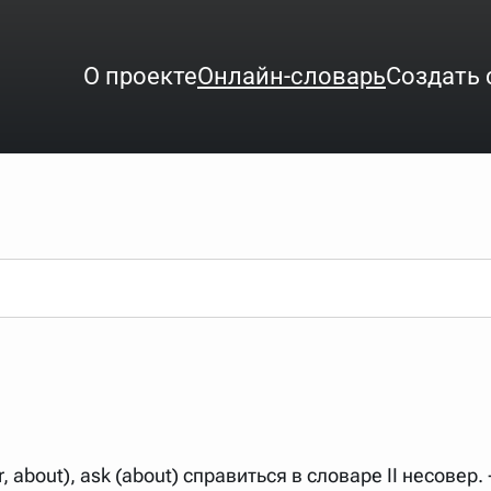
О проекте
Онлайн-словарь
Создать 
ого интересует. Система автоматически подберёт варианты по нач
аница со словарными статьями.
орде), неизвестную букву можно заменить подстановочным знаком з
ть не будет, а после ввода запроса нужно будет нажать на кнопку 
зывать несколько слов в запросе. Например, если написать в стро
ные буквы. Например, в кроссворде есть слово "***м***ов", в зада
r, about), ask (about) справиться в словаре II несовер.
тся "***м***ов поэт" (без кавычек). Нажимаем "Найти" и получаем ст