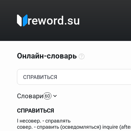
reword.su
Онлайн-словарь
Как пользоваться онлайн-словарём?
Прежде всего, начните вводить слово, значение котор
Если кликнуть по одному из вариантов, откроется стр
Словари
60
Если точное написание слова неизвестно (как в кроссв
процентом (%). В этом случае меню с вариантами работа
СПРАВИТЬСЯ
Для более сложных случаев существует возможность ука
все словарные статьи о поэте Пушкине, но не о городе.
I несовер. - справлять
В сложных запросах тоже могут присутствовать неизвест
совер. - справить (осведомляться) inquire (afte
словом "***м***ов", далее через пробел "поэт". Получае