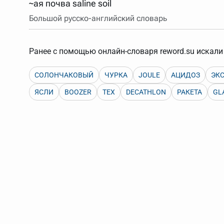
~ая почва saline soil
Порядок словарей можно изменять, перетаскивая слов
Большой русско-английский словарь
Ранее с помощью онлайн-словаря reword.su искали 
СОЛОНЧАКОВЫЙ
ЧУРКА
JOULE
АЦИДОЗ
ЭК
ЯСЛИ
BOOZER
TEX
DECATHLON
РАКЕТА
GL