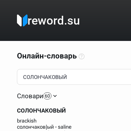
reword.su
Онлайн-словарь
Как пользоваться онлайн-словарём?
Прежде всего, начните вводить слово, значение котор
Если кликнуть по одному из вариантов, откроется стр
Словари
60
Если точное написание слова неизвестно (как в кроссв
процентом (%). В этом случае меню с вариантами работа
СОЛОНЧАКОВЫЙ
Для более сложных случаев существует возможность ука
все словарные статьи о поэте Пушкине, но не о городе.
brackish
В сложных запросах тоже могут присутствовать неизвест
солончаков|ый - saline
словом "***м***ов", далее через пробел "поэт". Получае