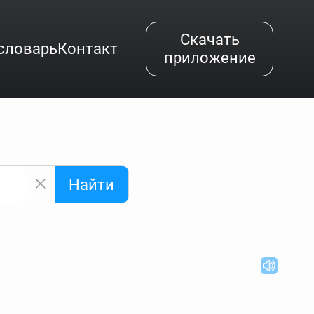
Скачать
словарь
Контакт
приложение
Найти
альным буквам и покажет их во всплывающем меню.
вёздочкой (*), а несколько неизвестных букв —
"Найти".
ке запроса "Пушкин поэт" и нажать "Найти", выведутся
нии "русский поэт 19 века". Пишем в Reword первым
атью "Лермонтов" и не только.