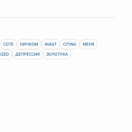
 Также можно выключать ненужные словари.
COTE
НИЧКОМ
AVAST
CITING
МЕНЯ
LIZED
ДЕПРЕССИЯ
ЗОЛОТУХА