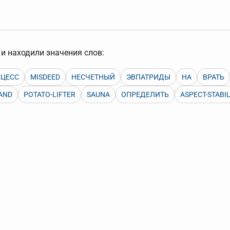
арь вверх или вниз за прямоугольник слева от названия словаря.
и находили значения слов:
СЦЕСС
MISDEED
НЕСЧЕТНЫЙ
ЭВПАТРИДЫ
НА
ВРАТЬ
AND
POTATO-LIFTER
SAUNA
ОПРЕДЕЛИТЬ
ASPECT-STABI