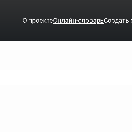
О проекте
Онлайн-словарь
Создать 
ого интересует. Система автоматически подберёт варианты по нач
аница со словарными статьями.
орде), неизвестную букву можно заменить подстановочным знаком з
ть не будет, а после ввода запроса нужно будет нажать на кнопку 
зывать несколько слов в запросе. Например, если написать в стро
ные буквы. Например, в кроссворде есть слово "***м***ов", в зада
тся "***м***ов поэт" (без кавычек). Нажимаем "Найти" и получаем ст