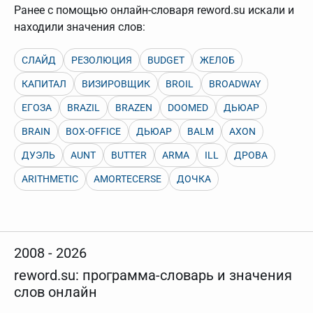
нужно будет нажать на кнопку "Найти".
Ранее с помощью онлайн-словаря reword.su искали и
Для более сложных случаев существует возможность
находили значения слов:
указывать несколько слов в запросе. Например, если
написать в строке запроса "Пушкин поэт" и нажать
"Найти", выведутся все словарные статьи о поэте
СЛАЙД
РЕЗОЛЮЦИЯ
BUDGET
ЖЕЛОБ
Пушкине, но не о городе.
КАПИТАЛ
ВИЗИРОВЩИК
BROIL
BROADWAY
В сложных запросах тоже могут присутствовать
неизвестные буквы. Например, в кроссворде есть
ЕГОЗА
BRAZIL
BRAZEN
DOOMED
ДЬЮАР
слово "***м***ов", в задании "русский поэт 19 века".
Пишем в Reword первым словом "***м***ов", далее
BRAIN
BOX-OFFICE
ДЬЮАР
BALM
AXON
через пробел "поэт". Получается "***м***ов поэт" (без
кавычек). Нажимаем "Найти" и получаем статью
ДУЭЛЬ
AUNT
BUTTER
ARMA
ILL
ДРОВА
"Лермонтов" и не только.
Порядок словарей можно изменять, перетаскивая
ARITHMETIC
AMORTECERSE
ДОЧКА
словарь вверх или вниз за прямоугольник слева от
названия словаря. Также можно выключать ненужные
словари.
2008 - 2026
reword.su: программа-словарь и значения
слов онлайн