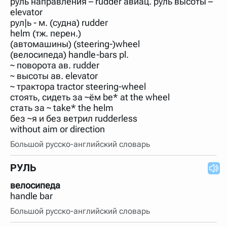
руль направления – rudder авиац. руль высоты –
нужно будет нажать на кнопку "Найти".
elevator
Для более сложных случаев существует возможность
рул|ь - м. (судна) rudder
указывать несколько слов в запросе. Например, если
helm (тж. перен.)
написать в строке запроса "Пушкин поэт" и нажать
(автомашины) (steering-)wheel
"Найти", выведутся все словарные статьи о поэте
Пушкине, но не о городе.
(велосипеда) handle-bars pl.
~ поворота ав. rudder
В сложных запросах тоже могут присутствовать
неизвестные буквы. Например, в кроссворде есть
~ высоты ав. elevator
слово "***м***ов", в задании "русский поэт 19 века".
~ трактора tractor steering-wheel
Пишем в Reword первым словом "***м***ов", далее
стоять, сидеть за ~ём be* at the wheel
через пробел "поэт". Получается "***м***ов поэт" (без
кавычек). Нажимаем "Найти" и получаем статью
стать за ~ take* the helm
"Лермонтов" и не только.
без ~я и без ветрил rudderless
without aim or direction
Порядок словарей можно изменять, перетаскивая
словарь вверх или вниз за прямоугольник слева от
Большой русско-английский словарь
названия словаря. Также можно выключать ненужные
словари.
РУЛЬ
велосипеда
handle bar
Большой русско-английский словарь