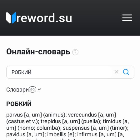
reword.su
Онлайн-словарь
Как пользоваться онлайн-словарём?
Прежде всего, начните вводить слово, значение
Словари
которого интересует. Система автоматически подберёт
60
варианты по начальным буквам и покажет их во
всплывающем меню. Если кликнуть по одному из
РОБКИЙ
вариантов, откроется страница со словарными
статьями.
parvus [a, um] (animus); verecundus [a, um]
Если точное написание слова неизвестно (как в
(castus et v.); trepidus [a, um] (puella); timidus [a,
кроссворде), неизвестную букву можно заменить
um] (homo; columba); suspensus [a, um] (timor);
подстановочным знаком звёздочкой (*), а несколько
неизвестных букв — процентом (%). В этом случае меню
pavidus [a, um]; imbellis [e]; infirmus [a, um] [a,
с вариантами работать не будет, а после ввода запроса