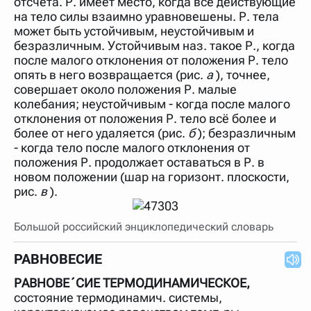
отсчёта. Р. имеет место, когда все действующие
нужно будет нажать на кнопку "Найти".
на тело силы взаимно уравновешены. Р. тела
Для более сложных случаев существует возможность
может быть устойчивым, неустойчивым и
указывать несколько слов в запросе. Например, если
безразличным. Устойчивым наз. такое Р., когда
написать в строке запроса "Пушкин поэт" и нажать
после малого отклонения от положения Р. тело
"Найти", выведутся все словарные статьи о поэте
Пушкине, но не о городе.
опять в него возвращается (рис.
а
), точнее,
совершает около положения Р. малые
В сложных запросах тоже могут присутствовать
неизвестные буквы. Например, в кроссворде есть
колебания; неустойчивым - когда после малого
слово "***м***ов", в задании "русский поэт 19 века".
отклонения от положения Р. тело всё более и
Пишем в Reword первым словом "***м***ов", далее
более от него удаляется (рис.
б
); безразличным
через пробел "поэт". Получается "***м***ов поэт" (без
кавычек). Нажимаем "Найти" и получаем статью
- когда тело после малого отклонения от
"Лермонтов" и не только.
положения Р. продолжает оставаться в Р. в
новом положении (шар на горизонт. плоскости,
Порядок словарей можно изменять, перетаскивая
словарь вверх или вниз за прямоугольник слева от
рис.
в
).
названия словаря. Также можно выключать ненужные
словари.
Большой российский энциклопедический словарь
РАВНОВЕСИЕ
РАВНОВЕ´СИЕ ТЕРМОДИНАМИЧЕСКОЕ,
состояние термодинамич. системы,