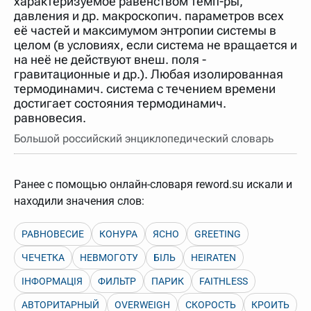
характеризуемое равенством темп-ры,
давления и др. макроскопич. параметров всех
её частей и максимумом энтропии системы в
целом (в условиях, если система не вращается и
на неё не действуют внеш. поля -
гравитационные и др.). Любая изолированная
термодинамич. система с течением времени
достигает состояния термодинамич.
равновесия.
Большой российский энциклопедический словарь
Ранее с помощью онлайн-словаря reword.su искали и
находили значения слов:
РАВНОВЕСИЕ
КОНУРА
ЯСНО
GREETING
ЧЕЧЕТКА
НЕВМОГОТУ
БІЛЬ
HEIRATEN
ІНФОРМАЦІЯ
ФИЛЬТР
ПАРИК
FAITHLESS
АВТОРИТАРНЫЙ
OVERWEIGH
СКОРОСТЬ
КРОИТЬ