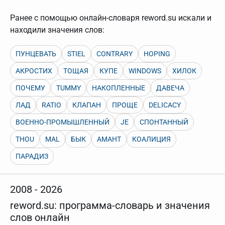
нужно будет нажать на кнопку "Найти".
Ранее с помощью онлайн-словаря reword.su искали и
Для более сложных случаев существует возможность
указывать несколько слов в запросе. Например, если
находили значения слов:
написать в строке запроса "Пушкин поэт" и нажать
"Найти", выведутся все словарные статьи о поэте
Пушкине, но не о городе.
ПУНЦЕВАТЬ
STIEL
CONTRARY
HOPING
В сложных запросах тоже могут присутствовать
АКРОСТИХ
ТОЩАЯ
КУПЕ
WINDOWS
ХИЛОК
неизвестные буквы. Например, в кроссворде есть
слово "***м***ов", в задании "русский поэт 19 века".
ПОЧЕМУ
TUMMY
НАКОПЛЕННЫЕ
ДАВЕЧА
Пишем в Reword первым словом "***м***ов", далее
через пробел "поэт". Получается "***м***ов поэт" (без
кавычек). Нажимаем "Найти" и получаем статью
ЛАД
RATIO
КЛАПАН
ПРОЩЕ
DELICACY
"Лермонтов" и не только.
ВОЕННО-ПРОМЫШЛЕННЫЙ
JE
СПОНТАННЫЙ
Порядок словарей можно изменять, перетаскивая
словарь вверх или вниз за прямоугольник слева от
THOU
MAL
БЫК
АМАНТ
КОАЛИЦИЯ
названия словаря. Также можно выключать ненужные
словари.
ПАРАДИЗ
2008 - 2026
reword.su: программа-словарь и значения
слов онлайн