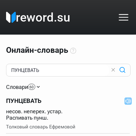
reword.su
Онлайн-словарь
Как пользоваться онлайн-словарём?
Прежде всего, начните вводить слово, значение
Словари
которого интересует. Система автоматически подберёт
60
варианты по начальным буквам и покажет их во
всплывающем меню. Если кликнуть по одному из
ПУНЦЕВАТЬ
вариантов, откроется страница со словарными
статьями.
несов. неперех. устар.
Если точное написание слова неизвестно (как в
Распивать пунш.
кроссворде), неизвестную букву можно заменить
подстановочным знаком звёздочкой (*), а несколько
Толковый словарь Ефремовой
неизвестных букв — процентом (%). В этом случае меню
с вариантами работать не будет, а после ввода запроса