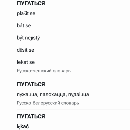
ПУГАТЬСЯ
plašit se
bát se
být nejistý
děsit se
lekat se
Русско-чешский словарь
ПУГАТЬСЯ
пужацца, палохацца, пудзіцца
Русско-белорусский словарь
ПУГАТЬСЯ
lękać