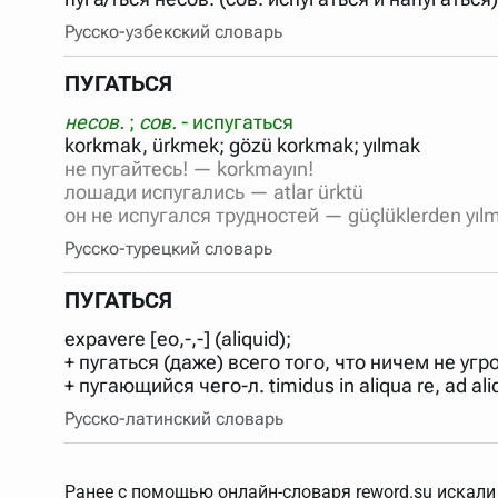
Русско-узбекский словарь
ПУГАТЬСЯ
несов.
;
сов.
- испугаться
не пугайтесь! — korkmayın!
лошади испугались — atlar ürktü
он не испугался трудностей — güçlüklerden yıl
Русско-турецкий словарь
ПУГАТЬСЯ
expavere [eo,-,-] (aliquid);
+ пугаться (даже) всего того, что ничем не угр
+ пугающийся чего-л. timidus in aliqua re, ad aliqu
Русско-латинский словарь
Ранее с помощью онлайн-словаря reword.su искали 