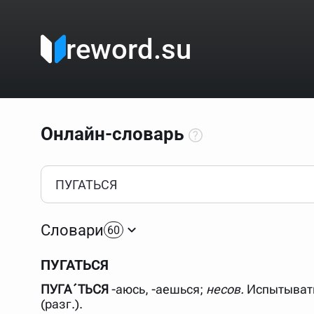
reword.su
Онлайн-словарь
Как пользоваться онлайн-словарём?
Прежде всего, начните вводить слово, значение котор
Если кликнуть по одному из вариантов, откроется стр
Словари
60
Если точное написание слова неизвестно (как в кроссв
процентом (%). В этом случае меню с вариантами работа
ПУГАТЬСЯ
Для более сложных случаев существует возможность ука
все словарные статьи о поэте Пушкине, но не о городе.
ПУГА´ТЬСЯ
-аюсь, -аешься;
несов.
Испытывать
В сложных запросах тоже могут присутствовать неизвест
(разг.).
словом "***м***ов", далее через пробел "поэт". Получае