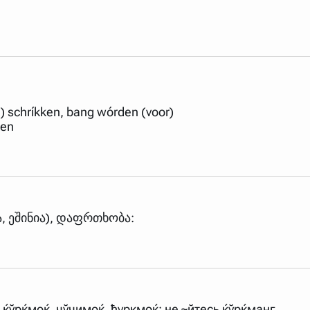
) schríkken, bang wórden (voor)
ken
ბა, ეშინია), დაფრთხობა:
) ќўрќмоќ, чўчимоќ, ћуркмоќ; не ~йтесь ќўрќманг.