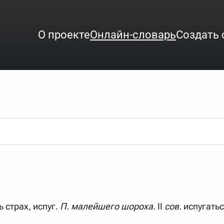
О проекте
Онлайн-словарь
Создать 
ого интересует. Система автоматически подберёт варианты по нач
аница со словарными статьями.
орде), неизвестную букву можно заменить подстановочным знаком з
ть не будет, а после ввода запроса нужно будет нажать на кнопку 
зывать несколько слов в запросе. Например, если написать в стро
 страх, испуг.
П. малейшего шороха.
II
сов.
испугатьс
ные буквы. Например, в кроссворде есть слово "***м***ов", в зада
тся "***м***ов поэт" (без кавычек). Нажимаем "Найти" и получаем ст