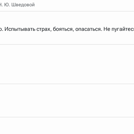
 Н. Ю. Шведовой
арь вверх или вниз за прямоугольник слева от названия словаря.
го. Испытывать страх, бояться, опасаться. Не пугайтес