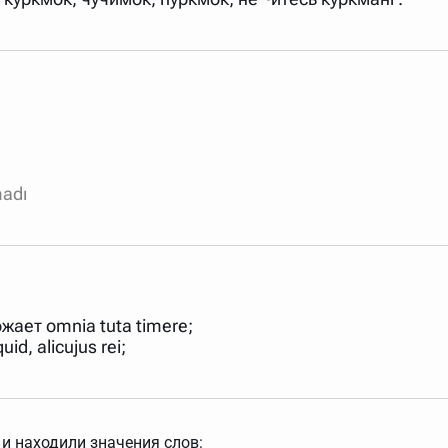
madı
ожает omnia tuta timere;
id, alicujus rei;
и находили значения слов: