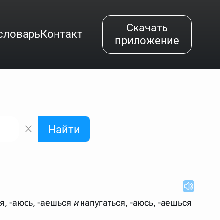
Скачать
словарь
Контакт
приложение
Найти
альным буквам и покажет их во всплывающем меню.
вёздочкой (*), а несколько неизвестных букв —
"Найти".
ке запроса "Пушкин поэт" и нажать "Найти", выведутся
я, -аюсь, -аешься
и
напугаться, -аюсь, -аешься
нии "русский поэт 19 века". Пишем в Reword первым
атью "Лермонтов" и не только.