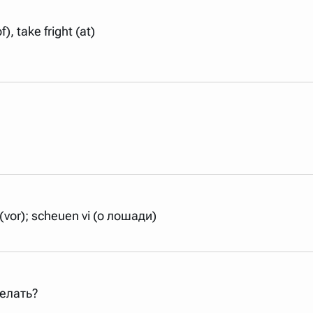
), take fright (at)
vor); scheuen vi (о лошади)
елать?