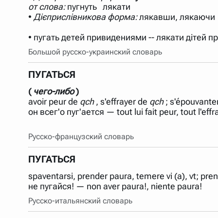
от слова:
пугнуть лякати
•
Дієприслівникова форма:
лякавши, лякаючи
Большой русско-украинский словарь
ПУГАТЬСЯ
(
чего-либо
)
avoir peur de
qch
, s'effrayer de
qch
; s'épouvante
он всег'о пуг'ается — tout lui fait peur, tout l'effr
Русско-французский словарь
ПУГАТЬСЯ
spaventarsi, prender paura, temere vi (a), vt; pre
Русско-итальянский словарь