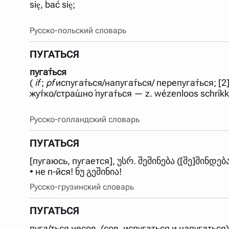
się, bać się;
Русско-польский словарь
ПУГАТЬСЯ
пуга́ться
(
if
;
pf
испуга́ться/напуга́ться/ перепуга́ться; [2]
жу́тко/стра́шно́ пуга́ться — z. wézenloos schrík
Русско-голландский словарь
ПУГАТЬСЯ
[пугаюсь, пугается], უსრ. შეშინება ([შე]შინდე
• не п-йся! ნუ გეშინია!
Русско-грузинский словарь
ПУГАТЬСЯ
пуга/ться несов. (сов. испугаться и напугаться