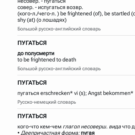
несовер. - пугаться
совер. - испугаться возвр.
(кого-л./чего-л. ) be frightened (of), be startled (of
shy (at) (о лошадях)
Большой русско-английский словарь
ПУГАТЬСЯ
до полусмерти
to be frightened to death
Большой русско-английский словарь
ПУГАТЬСЯ
пугаться erschrecken* vi (s); Angst bekommen* (
Русско-немецкий словарь
ПУГАТЬСЯ
кого-что кем-чем
глагол
несоверш. вида
что д
•
Деепричастная форма:
пугая