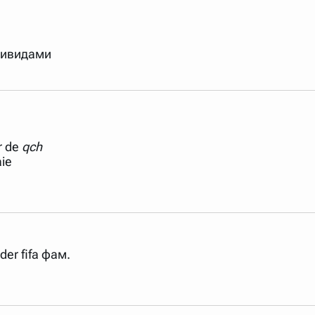
r de
qch
aie
nder fifa фам.