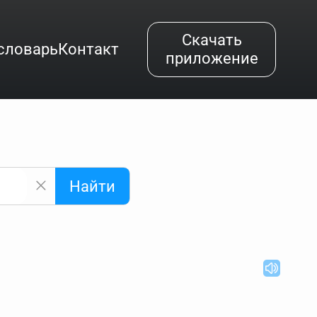
Скачать
словарь
Контакт
приложение
Найти
альным буквам и покажет их во всплывающем меню.
вёздочкой (*), а несколько неизвестных букв —
"Найти".
ке запроса "Пушкин поэт" и нажать "Найти", выведутся
нии "русский поэт 19 века". Пишем в Reword первым
атью "Лермонтов" и не только.