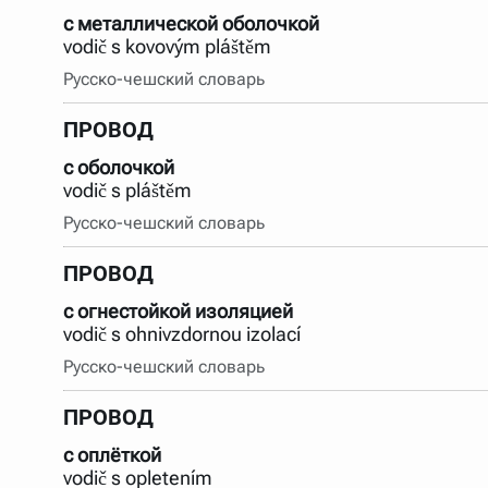
с металлической оболочкой
vodič s kovovým pláštěm
Русско-чешский словарь
ПРОВОД
с оболочкой
vodič s pláštěm
Русско-чешский словарь
ПРОВОД
с огнестойкой изоляцией
vodič s ohnivzdornou izolací
Русско-чешский словарь
ПРОВОД
с оплёткой
vodič s opletením