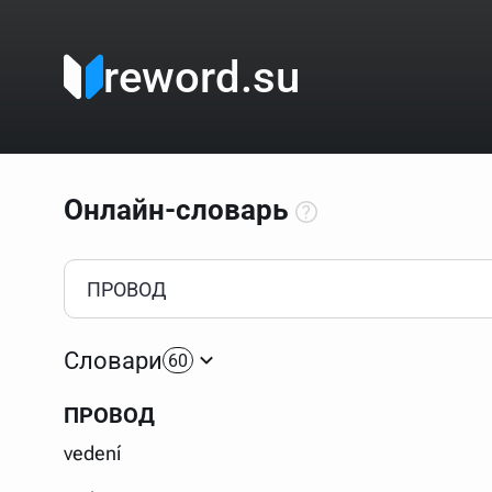
reword.su
Онлайн-словарь
Как пользоваться онлайн-словарём?
Прежде всего, начните вводить слово, значение котор
Если кликнуть по одному из вариантов, откроется стр
Словари
60
Если точное написание слова неизвестно (как в кроссв
процентом (%). В этом случае меню с вариантами работа
ПРОВОД
Для более сложных случаев существует возможность ука
все словарные статьи о поэте Пушкине, но не о городе.
vedení
В сложных запросах тоже могут присутствовать неизвест
словом "***м***ов", далее через пробел "поэт". Получае