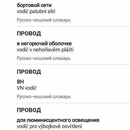
бортовой сети
vodič palubní sítě
Русско-чешский словарь
ПРОВОД
в негорючей оболочке
vodič v nehořlavém plášti
Русско-чешский словарь
ПРОВОД
ВН
VN vodič
Русско-чешский словарь
ПРОВОД
для люминисцентного освещения
vodič pro výbojkové osvětlení