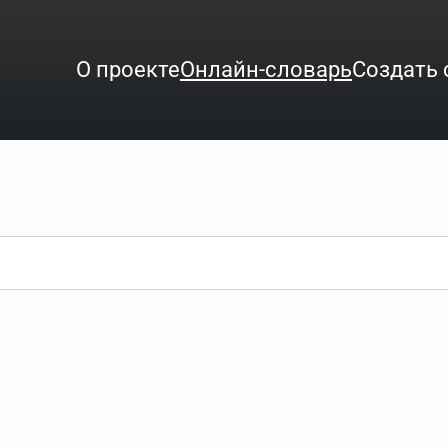
О проекте
Онлайн-словарь
Создать 
ого интересует. Система автоматически подберёт варианты по нач
аница со словарными статьями.
орде), неизвестную букву можно заменить подстановочным знаком з
ть не будет, а после ввода запроса нужно будет нажать на кнопку 
зывать несколько слов в запросе. Например, если написать в стро
ные буквы. Например, в кроссворде есть слово "***м***ов", в зада
тся "***м***ов поэт" (без кавычек). Нажимаем "Найти" и получаем ст