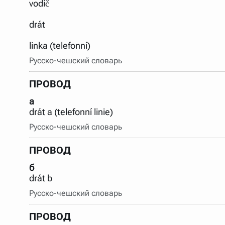
vodič
Порядок словарей можно изменять, перетаскивая слов
drát
linka (telefonní)
Русско-чешский словарь
ПРОВОД
а
drát a (telefonní linie)
Русско-чешский словарь
ПРОВОД
б
drát b
Русско-чешский словарь
ПРОВОД