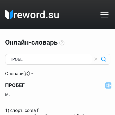
reword.su
Онлайн-словарь
Как пользоваться онлайн-словарём?
Прежде всего, начните вводить слово, значение
Словари
которого интересует. Система автоматически подберёт
60
варианты по начальным буквам и покажет их во
всплывающем меню. Если кликнуть по одному из
ПРОБЕГ
вариантов, откроется страница со словарными
статьями.
м.
Если точное написание слова неизвестно (как в
кроссворде), неизвестную букву можно заменить
подстановочным знаком звёздочкой (*), а несколько
неизвестных букв — процентом (%). В этом случае меню
1) спорт. corsa f
с вариантами работать не будет, а после ввода запроса