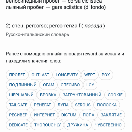
велосипедный пробег — corsa ciclistica
нужно будет нажать на кнопку "Найти".
лыжный пробег — gara sciistica (di fondo)
Для более сложных случаев существует возможность
указывать несколько слов в запросе. Например, если
написать в строке запроса "Пушкин поэт" и нажать
2) спец. percorso; percorrenza f (
"Найти", выведутся все словарные статьи о поэте
поезда
Пушкине, но не о городе.
Русско-итальянский словарь
В сложных запросах тоже могут присутствовать
неизвестные буквы. Например, в кроссворде есть
слово "***м***ов", в задании "русский поэт 19 века".
Пишем в Reword первым словом "***м***ов", далее
Ранее с помощью онлайн-словаря reword.su искали и
через пробел "поэт". Получается "***м***ов поэт" (без
находили значения слов:
кавычек). Нажимаем "Найти" и получаем статью
"Лермонтов" и не только.
Порядок словарей можно изменять, перетаскивая
ПРОБЕГ
OUTLAST
LONGEVITY
WEPT
POX
словарь вверх или вниз за прямоугольник слева от
названия словаря. Также можно выключать ненужные
ПОДЛИННЫЙ
ОГАМ
СПЕСИВО
LOY
словари.
ШЕРШАВЫЙ
БРОВКА
ЗАГРУНТОВАННЫЙ
COOKIE
TAILGATE
РЕНЕГАТ
ЛУПА
SEROUS
ПОЛОСКА
РЕСИВЕР
ИНТЕРНЕТ
DICTUM
ПОПА
ЗАКЛЯТИЕ
DEDICATE
THOROUGHLY
ДРУЖИНА
ЧУВСТВЕННО