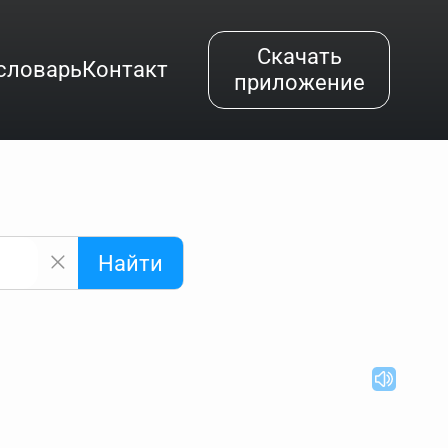
Скачать
словарь
Контакт
приложение
Найти
альным буквам и покажет их во всплывающем меню.
вёздочкой (*), а несколько неизвестных букв —
"Найти".
ке запроса "Пушкин поэт" и нажать "Найти", выведутся
нии "русский поэт 19 века". Пишем в Reword первым
атью "Лермонтов" и не только.