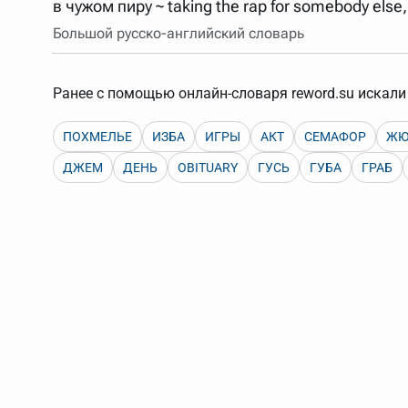
в чужом пиру ~ taking the rap for somebody else,
Порядок словарей можно изменять, перетаскивая слов
Большой русско-английский словарь
Ранее с помощью онлайн-словаря reword.su искали 
ПОХМЕЛЬЕ
ИЗБА
ИГРЫ
АКТ
СЕМАФОР
ЖЮ
ДЖЕМ
ДЕНЬ
OBITUARY
ГУСЬ
ГУБА
ГРАБ