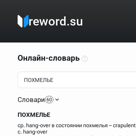
reword.su
Онлайн-словарь
Как пользоваться онлайн-словарём?
Прежде всего, начните вводить слово, значение котор
Если кликнуть по одному из вариантов, откроется стр
Словари
60
Если точное написание слова неизвестно (как в кроссв
процентом (%). В этом случае меню с вариантами работа
ПОХМЕЛЬЕ
Для более сложных случаев существует возможность ука
все словарные статьи о поэте Пушкине, но не о городе.
ср. hang-over в состоянии похмелья – crapulen
В сложных запросах тоже могут присутствовать неизвест
с. hang-over
словом "***м***ов", далее через пробел "поэт". Получае