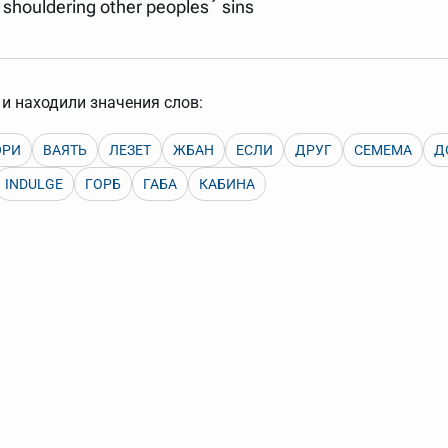
 shouldering other peoples´ sins
арь вверх или вниз за прямоугольник слева от названия словаря.
и находили значения слов:
РИ
ВАЯТЬ
ЛЕЗЕТ
ЖБАН
ЕСЛИ
ДРУГ
СЕМЕМА
Д
INDULGE
ГОРБ
ГАБА
КАБИНА