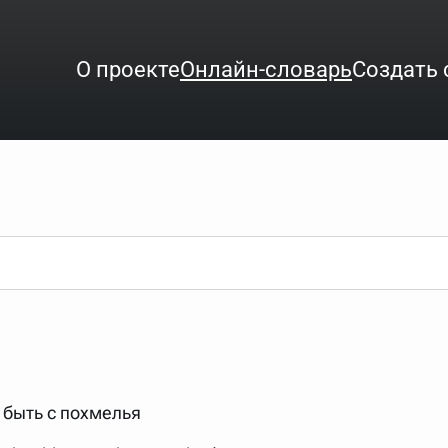
О проекте
Онлайн-словарь
Создать 
ого интересует. Система автоматически подберёт варианты по нач
аница со словарными статьями.
орде), неизвестную букву можно заменить подстановочным знаком з
ть не будет, а после ввода запроса нужно будет нажать на кнопку 
зывать несколько слов в запросе. Например, если написать в стро
t быть с похмелья
ные буквы. Например, в кроссворде есть слово "***м***ов", в зада
тся "***м***ов поэт" (без кавычек). Нажимаем "Найти" и получаем ст