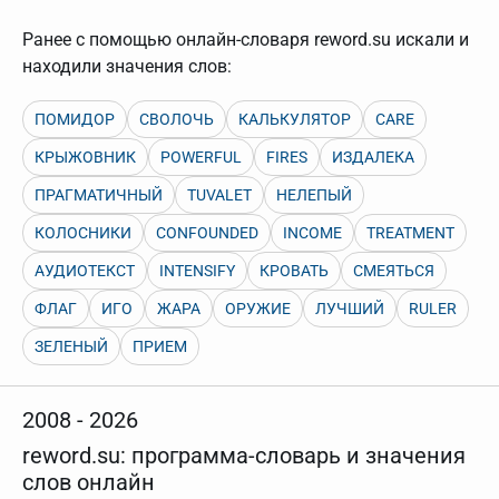
нужно будет нажать на кнопку "Найти".
Ранее с помощью онлайн-словаря reword.su искали и
Для более сложных случаев существует возможность
указывать несколько слов в запросе. Например, если
находили значения слов:
написать в строке запроса "Пушкин поэт" и нажать
"Найти", выведутся все словарные статьи о поэте
Пушкине, но не о городе.
ПОМИДОР
СВОЛОЧЬ
КАЛЬКУЛЯТОР
CARE
В сложных запросах тоже могут присутствовать
КРЫЖОВНИК
POWERFUL
FIRES
ИЗДАЛЕКА
неизвестные буквы. Например, в кроссворде есть
слово "***м***ов", в задании "русский поэт 19 века".
ПРАГМАТИЧНЫЙ
TUVALET
НЕЛЕПЫЙ
Пишем в Reword первым словом "***м***ов", далее
через пробел "поэт". Получается "***м***ов поэт" (без
кавычек). Нажимаем "Найти" и получаем статью
КОЛОСНИКИ
CONFOUNDED
INCOME
TREATMENT
"Лермонтов" и не только.
АУДИОТЕКСТ
INTENSIFY
КРОВАТЬ
СМЕЯТЬСЯ
Порядок словарей можно изменять, перетаскивая
словарь вверх или вниз за прямоугольник слева от
ФЛАГ
ИГО
ЖАРА
ОРУЖИЕ
ЛУЧШИЙ
RULER
названия словаря. Также можно выключать ненужные
словари.
ЗЕЛЕНЫЙ
ПРИЕМ
2008 - 2026
reword.su: программа-словарь и значения
слов онлайн