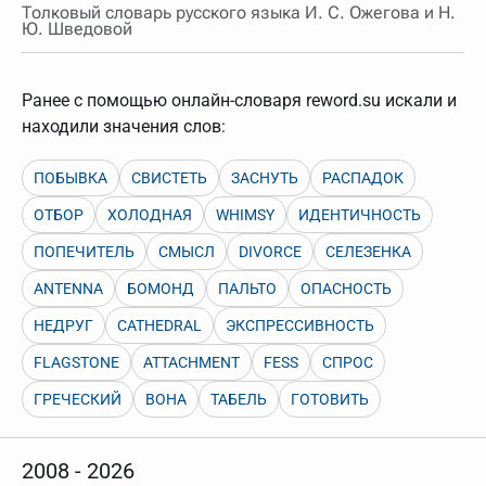
нужно будет нажать на кнопку "Найти".
Толковый словарь русского языка И. С. Ожегова и Н.
Ю. Шведовой
Для более сложных случаев существует возможность
указывать несколько слов в запросе. Например, если
написать в строке запроса "Пушкин поэт" и нажать
"Найти", выведутся все словарные статьи о поэте
Ранее с помощью онлайн-словаря reword.su искали и
Пушкине, но не о городе.
находили значения слов:
В сложных запросах тоже могут присутствовать
неизвестные буквы. Например, в кроссворде есть
слово "***м***ов", в задании "русский поэт 19 века".
ПОБЫВКА
СВИСТЕТЬ
ЗАСНУТЬ
РАСПАДОК
Пишем в Reword первым словом "***м***ов", далее
через пробел "поэт". Получается "***м***ов поэт" (без
ОТБОР
ХОЛОДНАЯ
WHIMSY
ИДЕНТИЧНОСТЬ
кавычек). Нажимаем "Найти" и получаем статью
"Лермонтов" и не только.
ПОПЕЧИТЕЛЬ
СМЫСЛ
DIVORCE
СЕЛЕЗЕНКА
Порядок словарей можно изменять, перетаскивая
ANTENNA
БОМОНД
ПАЛЬТО
ОПАСНОСТЬ
словарь вверх или вниз за прямоугольник слева от
названия словаря. Также можно выключать ненужные
НЕДРУГ
словари.
CATHEDRAL
ЭКСПРЕССИВНОСТЬ
FLAGSTONE
ATTACHMENT
FESS
СПРОС
ГРЕЧЕСКИЙ
ВОНА
ТАБЕЛЬ
ГОТОВИТЬ
2008 - 2026