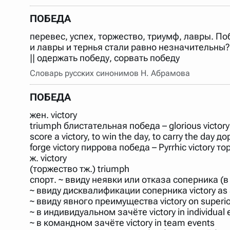
ПОБЕДА
перевес, успех, торжество, триумф, лавры. П
и лавры и тернья стали равно незначительны?"
|| одержать победу, сорвать победу
Словарь русских синонимов Н. Абрамова
ПОБЕДА
жен. victory
triumph блистательная победа – glorious victory
score a victory, to win the day, to carry the da
forge victory пиррова победа – Pyrrhic victory то
ж. victory
(торжество тж.) triumph
спорт. ~ ввиду неявки или отказа соперника (в 
~ ввиду дисквалификации соперника victory as a r
~ ввиду явного преимущества victory on superio
~ в индивидуальном зачёте victory in individual 
~ в командном зачёте victory in team events