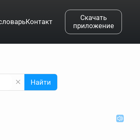
Скачать
словарь
Контакт
приложение
Найти
альным буквам и покажет их во всплывающем меню.
вёздочкой (*), а несколько неизвестных букв —
"Найти".
ке запроса "Пушкин поэт" и нажать "Найти", выведутся
.
нии "русский поэт 19 века". Пишем в Reword первым
атью "Лермонтов" и не только.