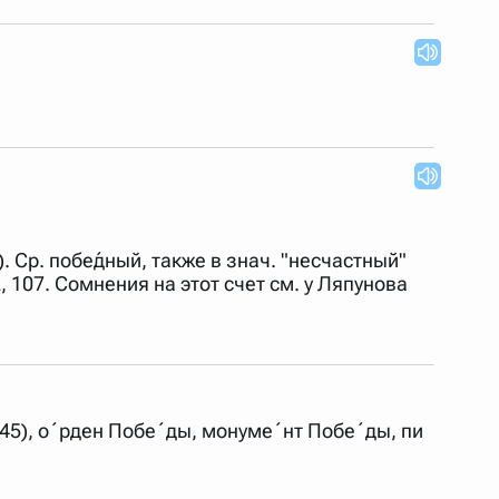
.). Ср. побе́дный, также в знач. "несчастный"
 2, 107. Сомнения на этот счет см. у Ляпунова
945), о´рден Побе´ды, монуме´нт Побе´ды, пи