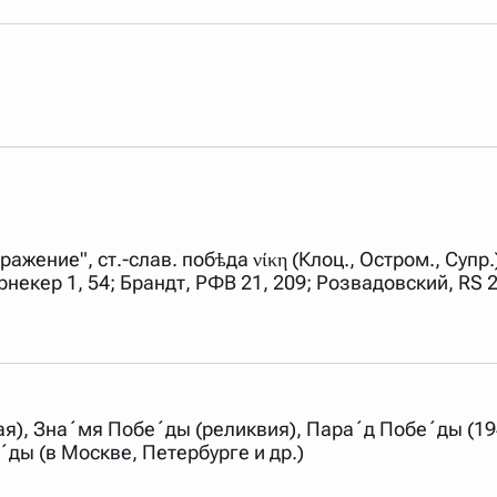
оражение", ст.-слав. побѣда νίκη (Клоц., Остром., Супр
 Бернекер 1, 54; Брандт, РФВ 21, 209; Розвадовский, RS
мая), Зна´мя Побе´ды (реликвия), Пара´д Побе´ды (1
ды (в Москве, Петербурге и др.)