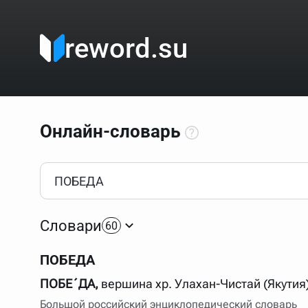
reword.su
Онлайн-словарь
Как пользоваться онлайн-словарём?
Прежде всего, начните вводить слово, значение котор
Если кликнуть по одному из вариантов, откроется стр
Словари
60
Если точное написание слова неизвестно (как в кроссв
процентом (%). В этом случае меню с вариантами работа
ПОБЕДА
Для более сложных случаев существует возможность ука
все словарные статьи о поэте Пушкине, но не о городе.
ПОБЕ´ДА,
вершина хр. Улахан-Чистай (Якутия)
В сложных запросах тоже могут присутствовать неизвест
Большой российский энциклопедический словарь
словом "***м***ов", далее через пробел "поэт". Получае