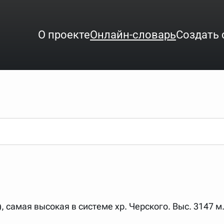
О проекте
Онлайн-словарь
Создать 
ого интересует. Система автоматически подберёт варианты по нач
аница со словарными статьями.
орде), неизвестную букву можно заменить подстановочным знаком з
ть не будет, а после ввода запроса нужно будет нажать на кнопку 
зывать несколько слов в запросе. Например, если написать в стро
, самая высокая в системе хр. Черского. Выс. 3147 м
ные буквы. Например, в кроссворде есть слово "***м***ов", в зада
тся "***м***ов поэт" (без кавычек). Нажимаем "Найти" и получаем ст