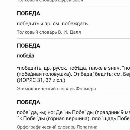
ПОБЕДА
победить и пр. см. побеждать.
Толковый словарь В. И. Даля
ПОБЕДА
побе́да
•победи́ть, др.-русск. побѣда, также в знач. "п
(побе́дная голо́вушка). От беда́, беди́ть; см.
(ИОРЯС 31, 37 и сл.)
Этимологический словарь Фасмера
ПОБЕДА
побе´да, -ы; но: Де´нь Побе´ды (праздник 9 
´к Побе´ды (горная вершина), пло´щадь Побе´
Орфографический словарь Лопатина