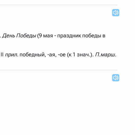
 Также можно выключать ненужные словари.
й. День Победы
(9 мая - праздник победы в
II
прил.
победный, -ая, -ое (к 1 знач.).
П.марш.