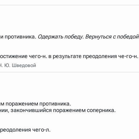
арь вверх или вниз за прямоугольник слева от названия словаря.
ии противника.
Одержать победу. Вернуться с победо
достижение чего-н. в результате преодоления че-го-н. 
 Н. Ю. Шведовой
ным поражением противника.
ании, закончившийся поражением соперника.
преодоления чего-л.