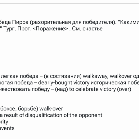
обеда Пирра (разорительная для победителя). "Какими
 Тург. Прот. <Поражение> . См. счастье
 легкая победа – (в состязании) walkaway, walkover одер
y дорогая победа – dearly-bought victory историческая по
ржествовать победу – (над) to celebrate victory (over)
боксе, борьбе) walk-over
esult of disqualification of the opponent
rity
events