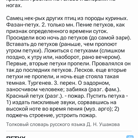
ногах.
Самец нек-рых других птиц из породы куриных.
Фазан-петух. 2. только мн. Пение петухов, как
признак определенного времени суток.
Просидели всю ночь до петухов (до самой зари).
Вставать до петухов (раньше, чем пропоют
утром петухи). Ложиться с петухами (слишком
поздно, к утру или, наоборот, рано вечером).
Первые, вторые петухи пропели. Провалялся он
так до последних петухов. Лесков. еще вторые
петухи не пропели, и ночь еще стояла такая
темная. Тургенев. 3. перен. О задорном,
заносчивом человеке; забияка (разг. фам.).
Красный петух (разг.). - пожар. Пустить петуха -
1) издать пискливые звуки, сорвавшись на
высокой ноте во время пения (муз. арго); 2)
поджечь строение, устроить пожар.
Толковый словарь русского языка Д. Н. Ушакова