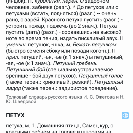
(индюк). П.
куропатки.
перен. О
задорном
нужно будет нажать на кнопку "Найти".
человеке, забияке (разг.). * До петухов или с
Для более сложных случаев существует возможность
петухами (встать, подняться) (разг.) -- очень
указывать несколько слов в запросе. Например, если
рано, с зарёй. Красного петуха пустить (разг.) -
написать в строке запроса "Пушкин поэт" и нажать
устроить пожар, поджечь (во 2 знач.). Петуха
"Найти", выведутся все словарные статьи о поэте
Пушкине, но не о городе.
пустить (дать) (разг.) - сорвавшись на высокой
ноте во время пения, издать пискливый звук. II
В сложных запросах тоже могут присутствовать
неизвестные буквы. Например, в кроссворде есть
уменьш.
петушок, -шка,
м. Бежать петушком
слово "***м***ов", в задании "русский поэт 19 века".
(быстро семеня сбоку или позади кого-н.). II
Пишем в Reword первым словом "***м***ов", далее
прил.
петуший, -ья, -ье (к 1 знач.) ы петушиный,
через пробел "поэт". Получается "***м***ов поэт" (без
кавычек). Нажимаем "Найти" и получаем статью
-ая, -ое (к 1 знач.).
Петуший гребень.
"Лермонтов" и не только.
Петушиный бой
(специально устраиваемое
зрелище - бой двух петухов).
Порядок словарей можно изменять, перетаскивая
Петушиный голос
словарь вверх или вниз за прямоугольник слева от
(также перен.: крикливый, резкий).
Петушиный
названия словаря. Также можно выключать ненужные
задор
(также перен.: задиристое поведение).
словари.
Толковый словарь русского языка И. С. Ожегова и Н.
Ю. Шведовой
ПЕТУХ
петуха, м. 1. Домашняя птица, Самец кур, с
красным гребнем на голове и шпорами на