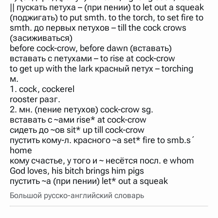
|| пускать петуха – (при пении) to let out a squeak
(поджигать) to put smth. to the torch, to set fire to
smth. до первых петухов – till the cock crows
(засиживаться)
before cock-crow, before dawn (вставать)
вставать с петухами – to rise at cock-crow
to get up with the lark красный петух – torching
м.
1. cock, cockerel
rooster разг.
2. мн. (пение петухов) cock-crow sg.
вставать с ~ами rise* at cock-crow
сидеть до ~ов sit* up till cock-crow
пустить кому-л. красного ~а set* fire to smb.s´
home
кому счастье, у того и ~ несётся посл. е whom
God loves, his bitch brings him pigs
пустить ~а (при пении) let* out a squeak
Большой русско-английский словарь