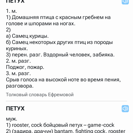
ПЕТУХ
1. м.
1) Домашняя птица с красным гребнем на
голове и шпорами на ногах.
2)
а) Самец курицы.
б) Самец некоторых других птиц из породы
куриных.
3) перен. разг. Вздорный человек, забияка.
2. м. разг.
Поджог, пожар.
3. м. разг.
Срыв голоса на высокой ноте во время пения,
разговора.
Толковый словарь Ефремовой
ПЕТУХ
муж.
1) rooster, cock бойцовый петух – game-cock
2) (задира, драчун) bantam, fighting cock, rooster