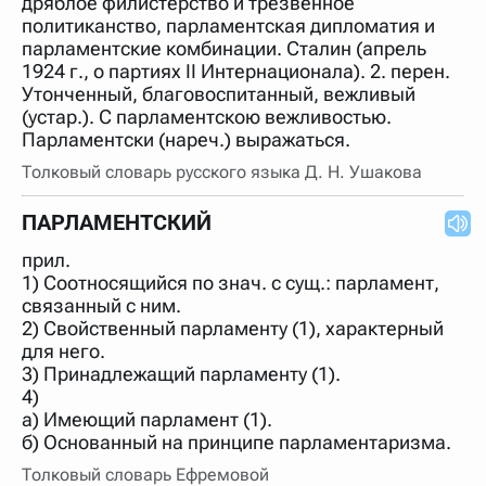
дряблое филистерство и трезвенное
нужно будет нажать на кнопку "Найти".
политиканство, парламентская дипломатия и
Для более сложных случаев существует возможность
парламентские комбинации. Сталин (апрель
указывать несколько слов в запросе. Например, если
1924 г., о партиях II Интернационала). 2. перен.
написать в строке запроса "Пушкин поэт" и нажать
Утонченный, благовоспитанный, вежливый
"Найти", выведутся все словарные статьи о поэте
Пушкине, но не о городе.
(устар.). С парламентскою вежливостью.
Парламентски (нареч.) выражаться.
В сложных запросах тоже могут присутствовать
неизвестные буквы. Например, в кроссворде есть
Толковый словарь русского языка Д. Н. Ушакова
слово "***м***ов", в задании "русский поэт 19 века".
Пишем в Reword первым словом "***м***ов", далее
через пробел "поэт". Получается "***м***ов поэт" (без
ПАРЛАМЕНТСКИЙ
кавычек). Нажимаем "Найти" и получаем статью
"Лермонтов" и не только.
прил.
Порядок словарей можно изменять, перетаскивая
1) Соотносящийся по знач. с сущ.: парламент,
словарь вверх или вниз за прямоугольник слева от
связанный с ним.
названия словаря. Также можно выключать ненужные
2) Свойственный парламенту (1), характерный
словари.
для него.
3) Принадлежащий парламенту (1).
4)
а) Имеющий парламент (1).
б) Основанный на принципе парламентаризма.
Толковый словарь Ефремовой