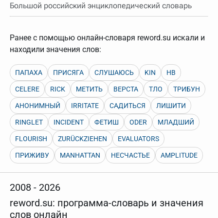
нужно будет нажать на кнопку "Найти".
Большой российский энциклопедический словарь
Для более сложных случаев существует возможность
указывать несколько слов в запросе. Например, если
написать в строке запроса "Пушкин поэт" и нажать
Ранее с помощью онлайн-словаря reword.su искали и
"Найти", выведутся все словарные статьи о поэте
находили значения слов:
Пушкине, но не о городе.
В сложных запросах тоже могут присутствовать
неизвестные буквы. Например, в кроссворде есть
ПАПАХА
ПРИСЯГА
СЛУШАЮСЬ
KIN
HB
слово "***м***ов", в задании "русский поэт 19 века".
Пишем в Reword первым словом "***м***ов", далее
CELERE
RICK
МЕТИТЬ
ВЕРСТА
ТЛО
ТРИБУН
через пробел "поэт". Получается "***м***ов поэт" (без
кавычек). Нажимаем "Найти" и получаем статью
АНОНИМНЫЙ
IRRITATE
САДИТЬСЯ
ЛИШИТИ
"Лермонтов" и не только.
RINGLET
INCIDENT
ФЕТИШ
ODER
МЛАДШИЙ
Порядок словарей можно изменять, перетаскивая
словарь вверх или вниз за прямоугольник слева от
названия словаря. Также можно выключать ненужные
FLOURISH
ZURÜCKZIEHEN
EVALUATORS
словари.
ПРИЖИВУ
MANHATTAN
НЕСЧАСТЬЕ
AMPLITUDE
2008 - 2026
reword.su: программа-словарь и значения
слов онлайн