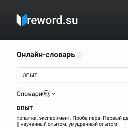
reword.su
Онлайн-словарь
Как пользоваться онлайн-словарём?
Прежде всего, начните вводить слово, значение котор
Если кликнуть по одному из вариантов, откроется стр
Словари
60
Если точное написание слова неизвестно (как в кроссв
процентом (%). В этом случае меню с вариантами работа
ОПЫТ
Для более сложных случаев существует возможность ука
все словарные статьи о поэте Пушкине, но не о городе.
попытка, эксперимент. Проба пера. Первый д
В сложных запросах тоже могут присутствовать неизвест
|| наученный опытом, умудренный опытом
словом "***м***ов", далее через пробел "поэт". Получае