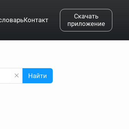
Скачать
словарь
Контакт
приложение
Найти
альным буквам и покажет их во всплывающем меню.
вёздочкой (*), а несколько неизвестных букв —
"Найти".
ке запроса "Пушкин поэт" и нажать "Найти", выведутся
нии "русский поэт 19 века". Пишем в Reword первым
атью "Лермонтов" и не только.