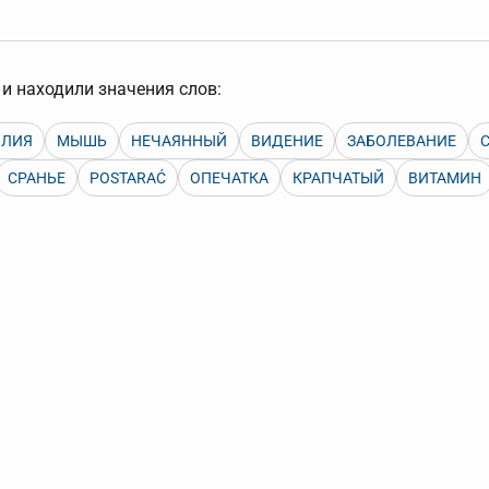
арь вверх или вниз за прямоугольник слева от названия словаря.
и находили значения слов:
ИЛИЯ
МЫШЬ
НЕЧАЯННЫЙ
ВИДЕНИЕ
ЗАБОЛЕВАНИЕ
СРАНЬЕ
POSTARAĆ
ОПЕЧАТКА
КРАПЧАТЫЙ
ВИТАМИН