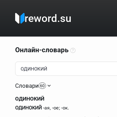
reword.su
Онлайн-словарь
Как пользоваться онлайн-словарём?
Прежде всего, начните вводить слово, значение котор
Если кликнуть по одному из вариантов, откроется стр
Словари
60
Если точное написание слова неизвестно (как в кроссв
процентом (%). В этом случае меню с вариантами работа
ОДИНОКИЙ
Для более сложных случаев существует возможность ука
все словарные статьи о поэте Пушкине, но не о городе.
ОДИНОКИЙ
-ая, -ое; -ок.
В сложных запросах тоже могут присутствовать неизвест
словом "***м***ов", далее через пробел "поэт". Получае