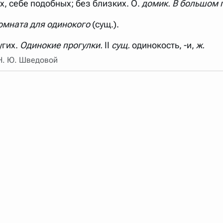
х, себе подобных; без близких. О.
домик. В большом 
арь вверх или вниз за прямоугольник слева от названия словаря.
Комната для одинокого
(сущ.).
угих.
Одинокие прогулки.
II
сущ.
одинокость, -и,
ж.
 Н. Ю. Шведовой