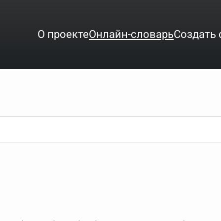
О проекте
Онлайн-словарь
Создать 
ого интересует. Система автоматически подберёт варианты по нач
аница со словарными статьями.
орде), неизвестную букву можно заменить подстановочным знаком з
ть не будет, а после ввода запроса нужно будет нажать на кнопку 
зывать несколько слов в запросе. Например, если написать в стро
ные буквы. Например, в кроссворде есть слово "***м***ов", в зада
тся "***м***ов поэт" (без кавычек). Нажимаем "Найти" и получаем ст