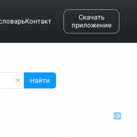
Скачать
словарь
Контакт
приложение
Найти
альным буквам и покажет их во всплывающем меню.
вёздочкой (*), а несколько неизвестных букв —
"Найти".
ке запроса "Пушкин поэт" и нажать "Найти", выведутся
нии "русский поэт 19 века". Пишем в Reword первым
атью "Лермонтов" и не только.