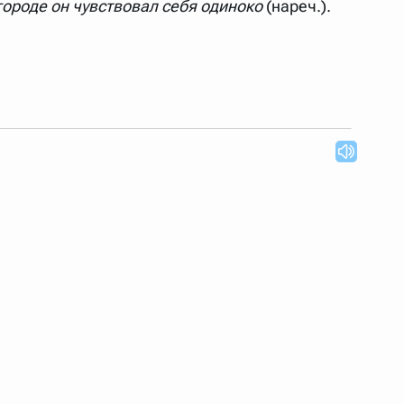
городе он чувствовал себя одиноко
(нареч.).
 Также можно выключать ненужные словари.