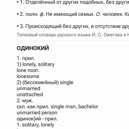
• 1. Отделённый от других подобных, без други
Порядок словарей можно изменять, перетаскивая слов
• 2.
полн. ф.
Не имеющий семьи.
О. человек. 
• 3. Происходящий без других, в отсутствие др
Толковый словарь русского языка И. С. Ожегова и
ОДИНОКИЙ
1. прил.
1) lonely, solitary
lone поэт.
lonesome
2) (бессемейный) single
unmarried
unattached
2. муж.
скл. как прил. single man, bachelor
unmarried person
одинок|ий - прил.
1. solitary, lonely