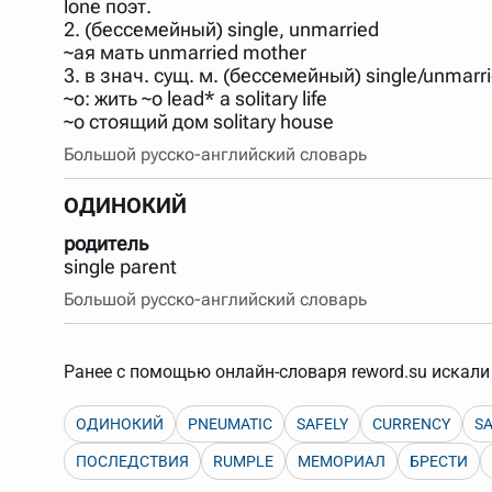
lone поэт.
2. (бессемейный) single, unmarried
~ая мать unmarried mother
3. в знач. сущ. м. (бессемейный) single/unmarr
~о: жить ~о lead* a solitary life
~о стоящий дом solitary house
Большой русско-английский словарь
ОДИНОКИЙ
родитель
single parent
Большой русско-английский словарь
Ранее с помощью онлайн-словаря reword.su искали 
ОДИНОКИЙ
PNEUMATIC
SAFELY
CURRENCY
SA
ПОСЛЕДСТВИЯ
RUMPLE
МЕМОРИАЛ
БРЕСТИ