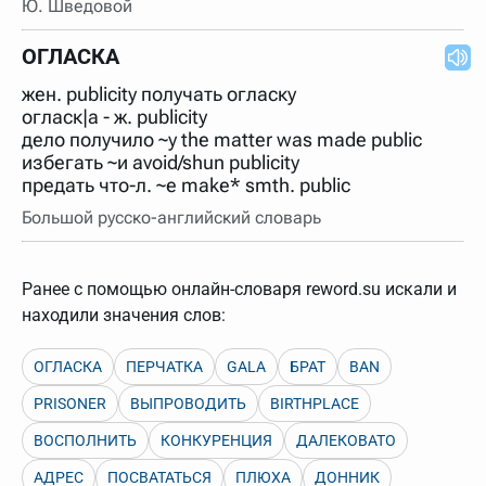
Ю. Шведовой
нужно будет нажать на кнопку "Найти".
Для более сложных случаев существует возможность
ОГЛАСКА
указывать несколько слов в запросе. Например, если
написать в строке запроса "Пушкин поэт" и нажать
жен. publicity получать огласку
"Найти", выведутся все словарные статьи о поэте
Пушкине, но не о городе.
огласк|а - ж. publicity
дело получило ~у the matter was made public
В сложных запросах тоже могут присутствовать
неизвестные буквы. Например, в кроссворде есть
избегать ~и avoid/shun publicity
слово "***м***ов", в задании "русский поэт 19 века".
предать что-л. ~е make* smth. public
Пишем в Reword первым словом "***м***ов", далее
через пробел "поэт". Получается "***м***ов поэт" (без
Большой русско-английский словарь
кавычек). Нажимаем "Найти" и получаем статью
"Лермонтов" и не только.
Порядок словарей можно изменять, перетаскивая
Ранее с помощью онлайн-словаря reword.su искали и
словарь вверх или вниз за прямоугольник слева от
названия словаря. Также можно выключать ненужные
находили значения слов:
словари.
ОГЛАСКА
ПЕРЧАТКА
GALA
БРАТ
BAN
PRISONER
ВЫПРОВОДИТЬ
BIRTHPLACE
ВОСПОЛНИТЬ
КОНКУРЕНЦИЯ
ДАЛЕКОВАТО
АДРЕС
ПОСВАТАТЬСЯ
ПЛЮХА
ДОННИК