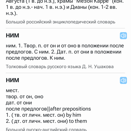
Августа (1 в. до н.э.), храмы "Мезон Карре" (кон.
нужно будет нажать на кнопку "Найти".
1 в. до н.э.- нач. 1 в. н.э.) и Дианы (кон. 1-2 вв.
Для более сложных случаев существует возможность
н.э.).
указывать несколько слов в запросе. Например, если
написать в строке запроса "Пушкин поэт" и нажать
Большой российский энциклопедический словарь
"Найти", выведутся все словарные статьи о поэте
Пушкине, но не о городе.
НИМ
В сложных запросах тоже могут присутствовать
неизвестные буквы. Например, в кроссворде есть
ним. 1. Твор. п. от он и от оно в положении после
слово "***м***ов", в задании "русский поэт 19 века".
предлогов. С ним. 2. Дат. п. от они в положении
Пишем в Reword первым словом "***м***ов", далее
через пробел "поэт". Получается "***м***ов поэт" (без
после предлогов. К ним.
кавычек). Нажимаем "Найти" и получаем статью
"Лермонтов" и не только.
Толковый словарь русского языка Д. Н. Ушакова
Порядок словарей можно изменять, перетаскивая
словарь вверх или вниз за прямоугольник слева от
НИМ
названия словаря. Также можно выключать ненужные
словари.
мест.
твор. от он, оно
дат. от они
после предлогов||after prepositions
1. ( тв. от личн. мест. он) by him
2. ( дт. от личн. мест. они) to them
Большой русско-английский словарь