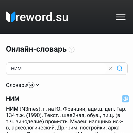
reword.su
Онлайн-словарь
Как пользоваться онлайн-словарём?
Прежде всего, начните вводить слово, значение
Словари
которого интересует. Система автоматически подберёт
60
варианты по начальным буквам и покажет их во
всплывающем меню. Если кликнуть по одному из
НИМ
вариантов, откроется страница со словарными
статьями.
НИМ
(N3mes), г. на Ю. Франции, адм.ц. деп. Гар.
Если точное написание слова неизвестно (как в
134 т.ж. (1990). Текст., швейная, обув., пищ. (в
кроссворде), неизвестную букву можно заменить
т.ч. виноделие) пром-сть. Музеи: изящных иск-
подстановочным знаком звёздочкой (*), а несколько
неизвестных букв — процентом (%). В этом случае меню
в, археологический. Др.-рим. постройки: арка
с вариантами работать не будет, а после ввода запроса