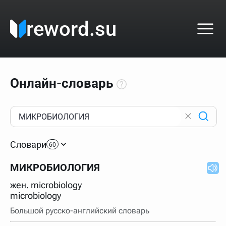
reword.su
Онлайн-словарь
Как пользоваться онлайн-словарём?
Прежде всего, начните вводить слово, значение
Словари
которого интересует. Система автоматически подберёт
60
варианты по начальным буквам и покажет их во
всплывающем меню. Если кликнуть по одному из
МИКРОБИОЛОГИЯ
вариантов, откроется страница со словарными
статьями.
жен. microbiology
Если точное написание слова неизвестно (как в
microbiology
кроссворде), неизвестную букву можно заменить
подстановочным знаком звёздочкой (*), а несколько
Большой русско-английский словарь
неизвестных букв — процентом (%). В этом случае меню
с вариантами работать не будет, а после ввода запроса