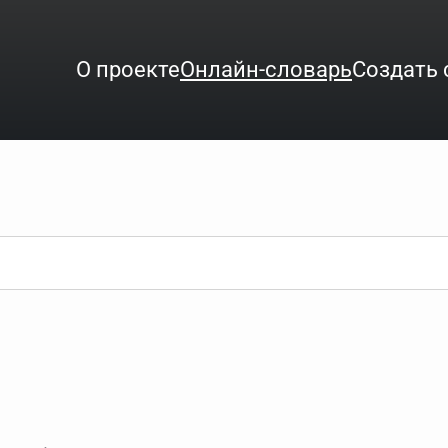
О проекте
Онлайн-словарь
Создать 
ого интересует. Система автоматически подберёт варианты по нач
аница со словарными статьями.
орде), неизвестную букву можно заменить подстановочным знаком з
ть не будет, а после ввода запроса нужно будет нажать на кнопку 
зывать несколько слов в запросе. Например, если написать в стро
ные буквы. Например, в кроссворде есть слово "***м***ов", в зада
тся "***м***ов поэт" (без кавычек). Нажимаем "Найти" и получаем ст