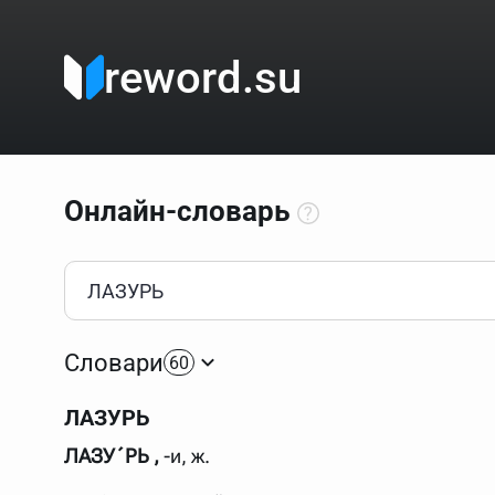
reword.su
Онлайн-словарь
Как пользоваться онлайн-словарём?
Прежде всего, начните вводить слово, значение котор
Если кликнуть по одному из вариантов, откроется стр
Словари
60
Если точное написание слова неизвестно (как в кроссв
процентом (%). В этом случае меню с вариантами работа
ЛАЗУРЬ
Для более сложных случаев существует возможность ука
все словарные статьи о поэте Пушкине, но не о городе.
ЛАЗУ´РЬ ,
-и, ж.
В сложных запросах тоже могут присутствовать неизвест
словом "***м***ов", далее через пробел "поэт". Получае