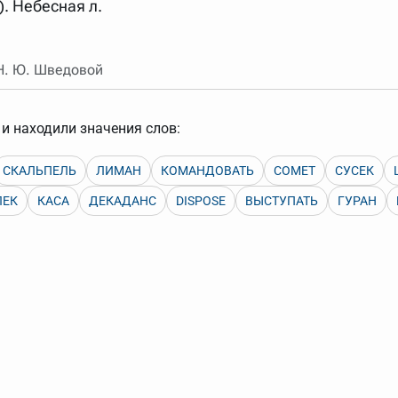
). Небесная л.
арь вверх или вниз за прямоугольник слева от названия словаря.
 Н. Ю. Шведовой
и находили значения слов:
СКАЛЬПЕЛЬ
ЛИМАН
КОМАНДОВАТЬ
COMET
СУСЕК
ЛЕК
КАСА
ДЕКАДАНС
DISPOSE
ВЫСТУПАТЬ
ГУРАН