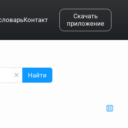
Скачать
словарь
Контакт
приложение
Найти
альным буквам и покажет их во всплывающем меню.
вёздочкой (*), а несколько неизвестных букв —
"Найти".
ке запроса "Пушкин поэт" и нажать "Найти", выведутся
нии "русский поэт 19 века". Пишем в Reword первым
атью "Лермонтов" и не только.