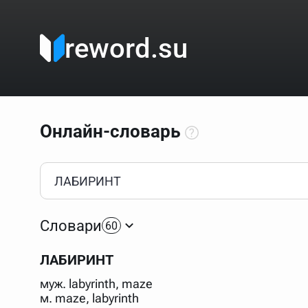
reword.su
Онлайн-словарь
Как пользоваться онлайн-словарём?
Прежде всего, начните вводить слово, значение котор
Если кликнуть по одному из вариантов, откроется стр
Словари
60
Если точное написание слова неизвестно (как в кроссв
процентом (%). В этом случае меню с вариантами работа
ЛАБИРИНТ
Для более сложных случаев существует возможность ука
все словарные статьи о поэте Пушкине, но не о городе.
муж. labyrinth, maze
В сложных запросах тоже могут присутствовать неизвест
м. maze, labyrinth
словом "***м***ов", далее через пробел "поэт". Получае