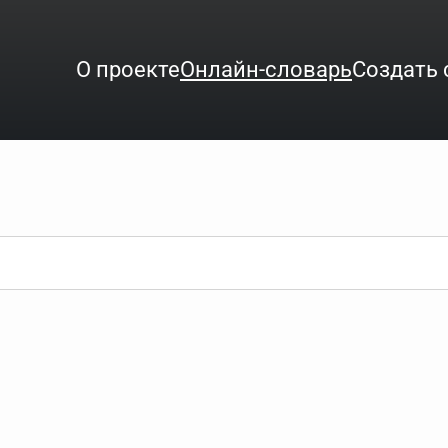
О проекте
Онлайн-словарь
Создать 
ого интересует. Система автоматически подберёт варианты по нач
аница со словарными статьями.
орде), неизвестную букву можно заменить подстановочным знаком з
ть не будет, а после ввода запроса нужно будет нажать на кнопку 
зывать несколько слов в запросе. Например, если написать в стро
ные буквы. Например, в кроссворде есть слово "***м***ов", в зада
тся "***м***ов поэт" (без кавычек). Нажимаем "Найти" и получаем ст