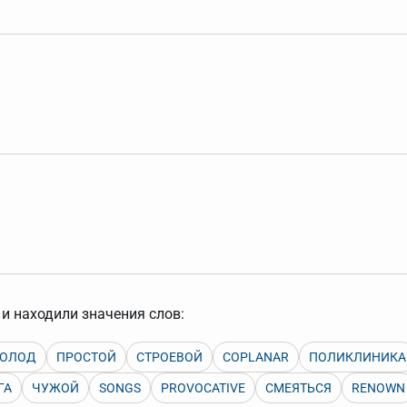
арь вверх или вниз за прямоугольник слева от названия словаря.
и находили значения слов:
ГОЛОД
ПРОСТОЙ
СТРОЕВОЙ
COPLANAR
ПОЛИКЛИНИКА
ГА
ЧУЖОЙ
SONGS
PROVOCATIVE
СМЕЯТЬСЯ
RENOWN