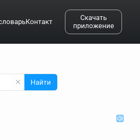
Скачать
словарь
Контакт
приложение
Найти
альным буквам и покажет их во всплывающем меню.
вёздочкой (*), а несколько неизвестных букв —
"Найти".
ке запроса "Пушкин поэт" и нажать "Найти", выведутся
нии "русский поэт 19 века". Пишем в Reword первым
атью "Лермонтов" и не только.