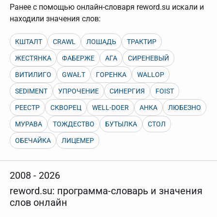
нужно будет нажать на кнопку "Найти".
Ранее с помощью онлайн-словаря reword.su искали и
Для более сложных случаев существует возможность
находили значения слов:
указывать несколько слов в запросе. Например, если
написать в строке запроса "Пушкин поэт" и нажать
"Найти", выведутся все словарные статьи о поэте
КШТАЛТ
CRAWL
ЛОШАДЬ
ТРАКТИР
Пушкине, но не о городе.
ЖЕСТЯНКА
ФАБЕРЖЕ
АГА
СИРЕНЕВЫЙ
В сложных запросах тоже могут присутствовать
неизвестные буквы. Например, в кроссворде есть
ВИТИЛИГО
GWAŁT
ГОРЕНКА
WALLOP
слово "***м***ов", в задании "русский поэт 19 века".
Пишем в Reword первым словом "***м***ов", далее
SEDIMENT
УПРОЧЕНИЕ
СИНЕРГИЯ
FOIST
через пробел "поэт". Получается "***м***ов поэт" (без
кавычек). Нажимаем "Найти" и получаем статью
РЕЕСТР
СКВОРЕЦ
WELL-DOER
АНКА
ЛЮБЕЗНО
"Лермонтов" и не только.
Порядок словарей можно изменять, перетаскивая
МУРАВА
ТОЖДЕСТВО
БУТЫЛКА
СТОЛ
словарь вверх или вниз за прямоугольник слева от
названия словаря. Также можно выключать ненужные
ОБЕЧАЙКА
ЛИЦЕМЕР
словари.
2008 - 2026
reword.su: программа-словарь и значения
слов онлайн