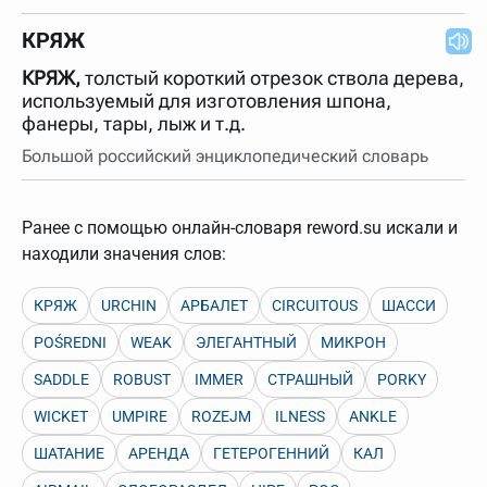
нужно будет нажать на кнопку "Найти".
КРЯЖ
Для более сложных случаев существует возможность
указывать несколько слов в запросе. Например, если
написать в строке запроса "Пушкин поэт" и нажать
КРЯЖ,
толстый короткий отрезок ствола дерева,
"Найти", выведутся все словарные статьи о поэте
используемый для изготовления шпона,
Пушкине, но не о городе.
фанеры, тары, лыж и т.д.
В сложных запросах тоже могут присутствовать
Большой российский энциклопедический словарь
неизвестные буквы. Например, в кроссворде есть
слово "***м***ов", в задании "русский поэт 19 века".
Пишем в Reword первым словом "***м***ов", далее
через пробел "поэт". Получается "***м***ов поэт" (без
Ранее с помощью онлайн-словаря reword.su искали и
кавычек). Нажимаем "Найти" и получаем статью
"Лермонтов" и не только.
находили значения слов:
Порядок словарей можно изменять, перетаскивая
словарь вверх или вниз за прямоугольник слева от
КРЯЖ
URCHIN
АРБАЛЕТ
CIRCUITOUS
ШАССИ
названия словаря. Также можно выключать ненужные
словари.
POŚREDNI
WEAK
ЭЛЕГАНТНЫЙ
МИКРОН
SADDLE
ROBUST
IMMER
СТРАШНЫЙ
PORKY
WICKET
UMPIRE
ROZEJM
ILNESS
ANKLE
ШАТАНИЕ
АРЕНДА
ГЕТЕРОГЕННИЙ
КАЛ