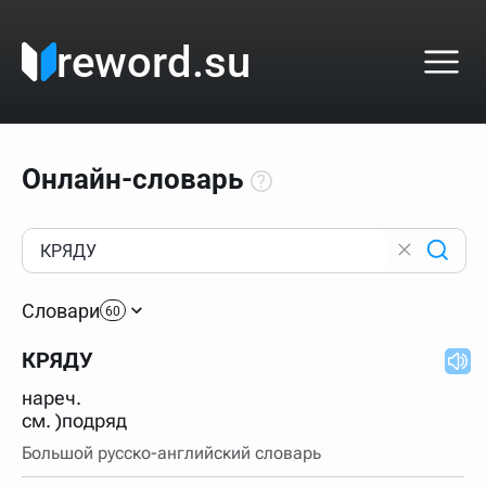
reword.su
Онлайн-словарь
Как пользоваться онлайн-словарём?
Прежде всего, начните вводить слово, значение
Словари
которого интересует. Система автоматически подберёт
60
варианты по начальным буквам и покажет их во
всплывающем меню. Если кликнуть по одному из
КРЯДУ
вариантов, откроется страница со словарными
статьями.
нареч.
Если точное написание слова неизвестно (как в
см. )подряд
кроссворде), неизвестную букву можно заменить
подстановочным знаком звёздочкой (*), а несколько
Большой русско-английский словарь
неизвестных букв — процентом (%). В этом случае меню
с вариантами работать не будет, а после ввода запроса