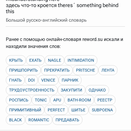
здесь что-то кроется theres´ something behind
this
Большой русско-английский словарь
Ранее с помощью онлайн-словаря reword.su искали и
находили значения слов:
КРЫТЬ
ЕХАТЬ
NAGLE
INTIMIDATION
ПРИШПОРИТЬ
ПРЕКРАТИТЬ
PRITSCHE
ЛЕНТА
ГНАТЬ
DOI
VENICE
ПАРНИК
ТРУДОУСТРОЕННОСТЬ
ЗАКУПИТИ
ОДНАКО
РОСПИСЬ
TONIC
APU
BATH-ROOM
РЕЕСТР
ПРИМИТИВНЫЙ
PERFECT
ШИТЬЕ
SUBPOENA
BLACK
ROMANTIC
ПРЕДАВАТЬ