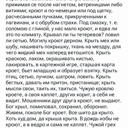
прижимая се после нагнетом, ветреницами либо
витиями; кроют и по-немецки или под щетку,
расчесанными пучками, прикрученными к
лагвинам, и с обрубом страхи. Под смазку, т. е.
соломою с глиной, у нас мало кроют, и едва ли
это по климату. Крывал ли ты тетеревов? ловил
ли сетью. Могилу кроют дерном. Крыть мех или
шубу, нашивать покрышку, ткань на мездру, для
чего жидкий мех наперед ветошится. Крыть
краскою, лаком, окрашивать кистью,
лакировать, в картежной игре, старшая карта
кроет, бьет младшую и образует взятку. Крыть
птиц, сетью, лучком, шатром, ловить. Крыть
беглых, давать им притон, пристанище; крыть
мысли свои, таить их, таиться. Чужую кровлю
кроете, а своя каплет, других корит, а себя не
видит. Мошенники друг друга кроют, не выдают.
Бог крыл, помиловал, сохранил, оборонил.
Живем, поколе Бог кроет. Все шито да крыто.
Хоть худ дом, да крыша крыта. В дождь избы не
кроют, а в ведро и сама не каплет. Чужой грех