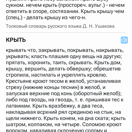
сукном. нечем крыть (простореч. вульг.) - нечем
ответить в споре, состязании. Крыть крышу чем
(спец.) - делать крышу из чего-н.
Толковый словарь русского языка Д. Н. Ушакова
КРЫТЬ
крывать что, закрывать, покрывать, накрывать,
укрывать; класть плашмя одну вещь на другую;
прятать, хоронить, таить, скрывать. Крыть дом,
крышу, вершить, делать обвершку; обрешетив
стропила, настилать и укреплять кровлю.
Крестьяне кроют тесом в желоб, устанавливая
стреху (нижние концы теснин) в желоб, и
запуская верхние под конь (оборотный желоб);
либо под гвоздь, на гвоздь, т. е. пришивая тес к
латвииам. Крыть вразбежку, в два теса,
накладывая всрхний рял срединою на стык, на
щели нижнего. Крыть конем, на дна ската; крыть
шатром, колпаком, на четыре. Соломою кроют
ворохом, наваливая склоченую солому и