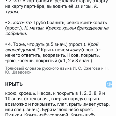
• 2. что.
В карточной игре: кладя старшую карту
нужно будет нажать на кнопку "Найти".
на карту партнёра, выводить её из игры.
К.
Для более сложных случаев существует возможность
тузом.
указывать несколько слов в запросе. Например, если
написать в строке запроса "Пушкин поэт" и нажать
• 3.
"Найти", выведутся все словарные статьи о поэте
кого-что.
Грубо бранить; резко критиковать
Пушкине, но не о городе.
(прост.).
К. матам. Крепко крыли бракоделов на
собрании.
В сложных запросах тоже могут присутствовать
неизвестные буквы. Например, в кроссворде есть
слово "***м***ов", в задании "русский поэт 19 века".
• 4. То же, что дуть (в 5 знач.) (прост.).
Крой
Пишем в Reword первым словом "***м***ов", далее
скорей домой.
* Крыть нечем
кому
(прост.) -
через пробел "поэт". Получается "***м***ов поэт" (без
кавычек). Нажимаем "Найти" и получаем статью
нечего ответить, возразить. II сов. покрыть,
"Лермонтов" и не только.
-рою, -роешь; покрытый (к 1, 2 и 3 знач.).
Порядок словарей можно изменять, перетаскивая
Толковый словарь русского языка И. С. Ожегова и Н.
словарь вверх или вниз за прямоугольник слева от
Ю. Шведовой
названия словаря. Также можно выключать ненужные
словари.
КРЫТЬ
крою, кроешь. Несов. к покрыть в 1, 2, 3, 8, 9 и
10 знач. (в тех знач., в к-рых наряду с крыть
возможно и покрывать, глаг. крыть имеет устар.
или спец. знач.). Буря мглою небо кроет.
Пушкин. Крыть избу соломой. Крыть шубу