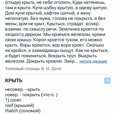
(стыди) крыть, не себя оголить. Куда натянешь,
там и крыто. Купи шубку крытую, а одежу шитую.
Дом купи крытый, кафтан шитый, а жену
непочатую. Без мужа, голова не покрыта, а без
жены, дом не крыт. Крыться, страдат. возвр.
взаимн. по смыслу речи. Землянка кроется по
хворосту дерном. Мы кроемся железом, кроем
свою крышу. Корол кроется тузом, его можно
крыть. Воры кроются, вор вора кроет. Сколько
ни кройся, а заимодавцы сыщут. Как ни крыться,
а будет повиниться. Вскрыть труп. Выкрыть
железом. Докрыть кровлю. Закр…
читать дальше
Толковый словарь В. И. Даля
КРЫТЬ
несовер. - крыть
совер. - покрыть (что-л. )
1) cover
roof (крышей)
thatch (соломой)