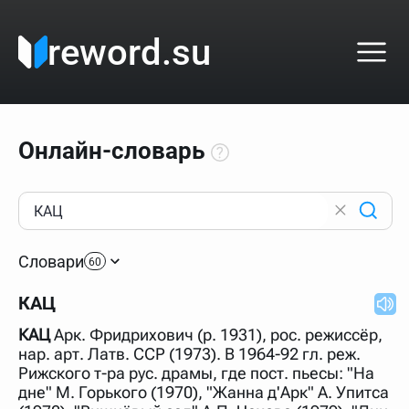
reword.su
Онлайн-словарь
Как пользоваться онлайн-словарём?
Прежде всего, начните вводить слово, значение
Словари
которого интересует. Система автоматически подберёт
60
варианты по начальным буквам и покажет их во
всплывающем меню. Если кликнуть по одному из
КАЦ
вариантов, откроется страница со словарными
статьями.
КАЦ
Арк. Фридрихович (р. 1931), рос. режиссёр,
Если точное написание слова неизвестно (как в
нар. арт. Латв. ССР (1973). В 1964-92 гл. реж.
кроссворде), неизвестную букву можно заменить
Рижского т-ра рус. драмы, где пост. пьесы: "На
подстановочным знаком звёздочкой (*), а несколько
неизвестных букв — процентом (%). В этом случае меню
дне" М. Горького (1970), "Жанна д'Арк" А. Упитса
с вариантами работать не будет, а после ввода запроса