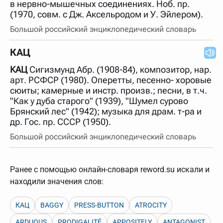
в нервно-мышечных соединениях. Ноб. пр.
(1970, совм. с Дж. Аксельродом и У. Эйлером).
Большой российский энциклопедический словарь
КАЦ
КАЦ
Сигизмунд Абр. (1908-84), композитор, нар.
арт. РСФСР (1980). Оперетты, песенно- хоровые
сюиты; камерные и инстр. произв.; песни, в т.ч.
"Как у дуба старого" (1939), "Шумел сурово
Брянский лес" (1942); музыка для драм. т-ра и
др. Гос. пр. СССР (1950).
Большой российский энциклопедический словарь
Ранее с помощью онлайн-словаря reword.su искали и
находили значения слов:
КАЦ
BAGGY
PRESS-BUTTON
ATROCITY
ARDUOUS
PRODIGALITÉ
APPOSITELY
ANTAGONIST