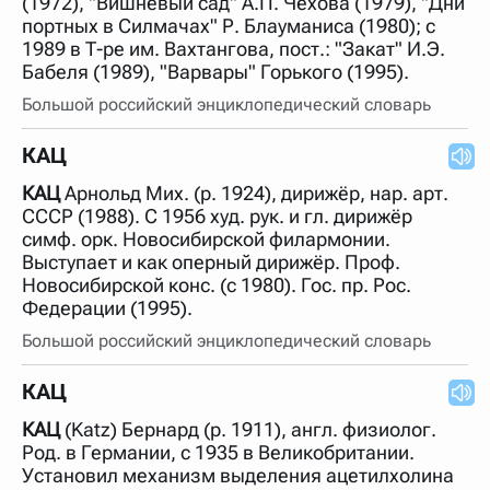
(1972), "Вишнёвый сад" А.П. Чехова (1979), "Дни
нужно будет нажать на кнопку "Найти".
портных в Силмачах" Р. Блауманиса (1980); с
Для более сложных случаев существует возможность
1989 в Т-ре им. Вахтангова, пост.: "Закат" И.Э.
указывать несколько слов в запросе. Например, если
Бабеля (1989), "Варвары" Горького (1995).
написать в строке запроса "Пушкин поэт" и нажать
"Найти", выведутся все словарные статьи о поэте
Большой российский энциклопедический словарь
Пушкине, но не о городе.
В сложных запросах тоже могут присутствовать
КАЦ
неизвестные буквы. Например, в кроссворде есть
слово "***м***ов", в задании "русский поэт 19 века".
КАЦ
Арнольд Мих. (р. 1924), дирижёр, нар. арт.
Пишем в Reword первым словом "***м***ов", далее
через пробел "поэт". Получается "***м***ов поэт" (без
СССР (1988). С 1956 худ. рук. и гл. дирижёр
кавычек). Нажимаем "Найти" и получаем статью
симф. орк. Новосибирской филармонии.
"Лермонтов" и не только.
Выступает и как оперный дирижёр. Проф.
Порядок словарей можно изменять, перетаскивая
Новосибирской конс. (с 1980). Гос. пр. Рос.
словарь вверх или вниз за прямоугольник слева от
Федерации (1995).
названия словаря. Также можно выключать ненужные
словари.
Большой российский энциклопедический словарь
КАЦ
КАЦ
(Katz) Бернард (р. 1911), англ. физиолог.
Род. в Германии, с 1935 в Великобритании.
Установил механизм выделения ацетилхолина