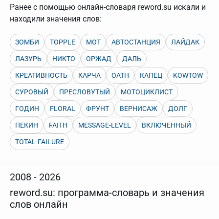
нужно будет нажать на кнопку "Найти".
Ранее с помощью онлайн-словаря reword.su искали и
Для более сложных случаев существует возможность
находили значения слов:
указывать несколько слов в запросе. Например, если
написать в строке запроса "Пушкин поэт" и нажать
"Найти", выведутся все словарные статьи о поэте
ЗОМБИ
TOPPLE
МОТ
АВТОСТАНЦИЯ
ЛАЙДАК
Пушкине, но не о городе.
ЛАЗУРЬ
НИКТО
ОРЖАД
ДАЛЬ
В сложных запросах тоже могут присутствовать
неизвестные буквы. Например, в кроссворде есть
КРЕАТИВНОСТЬ
КАРЧА
OATH
КАПЕЦ
KOWTOW
слово "***м***ов", в задании "русский поэт 19 века".
Пишем в Reword первым словом "***м***ов", далее
СУРОВЫЙ
ПРЕСЛОВУТЫЙ
МОТОЦИКЛИСТ
через пробел "поэт". Получается "***м***ов поэт" (без
кавычек). Нажимаем "Найти" и получаем статью
ГОДИН
FLORAL
ФРУНТ
ВЕРНИСАЖ
ДОЛГ
"Лермонтов" и не только.
Порядок словарей можно изменять, перетаскивая
ПЕКИН
FAITH
MESSAGE-LEVEL
ВКЛЮЧЕННЫЙ
словарь вверх или вниз за прямоугольник слева от
названия словаря. Также можно выключать ненужные
TOTAL-FAILURE
словари.
2008 - 2026
reword.su: программа-словарь и значения
слов онлайн