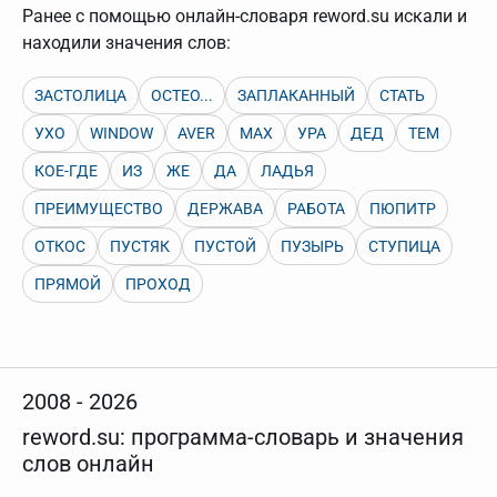
нужно будет нажать на кнопку "Найти".
Ранее с помощью онлайн-словаря reword.su искали и
Для более сложных случаев существует возможность
находили значения слов:
указывать несколько слов в запросе. Например, если
написать в строке запроса "Пушкин поэт" и нажать
"Найти", выведутся все словарные статьи о поэте
ЗАСТОЛИЦА
ОСТЕО...
ЗАПЛАКАННЫЙ
СТАТЬ
Пушкине, но не о городе.
УХО
WINDOW
AVER
МАХ
УРА
ДЕД
ТЕМ
В сложных запросах тоже могут присутствовать
неизвестные буквы. Например, в кроссворде есть
КОЕ-ГДЕ
ИЗ
ЖЕ
ДА
ЛАДЬЯ
слово "***м***ов", в задании "русский поэт 19 века".
Пишем в Reword первым словом "***м***ов", далее
ПРЕИМУЩЕСТВО
ДЕРЖАВА
РАБОТА
ПЮПИТР
через пробел "поэт". Получается "***м***ов поэт" (без
кавычек). Нажимаем "Найти" и получаем статью
ОТКОС
ПУСТЯК
ПУСТОЙ
ПУЗЫРЬ
СТУПИЦА
"Лермонтов" и не только.
Порядок словарей можно изменять, перетаскивая
ПРЯМОЙ
ПРОХОД
словарь вверх или вниз за прямоугольник слева от
названия словаря. Также можно выключать ненужные
словари.
2008 - 2026
reword.su: программа-словарь и значения
слов онлайн