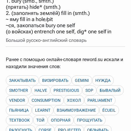
1. bury (smb., smth.)
нужно будет нажать на кнопку "Найти".
(прятать) hide* (smth.)
Для более сложных случаев существует возможность
2. (заполнять землёй) fill in (smth.)
указывать несколько слов в запросе. Например, если
~ яму fill in a hole/pit
написать в строке запроса "Пушкин поэт" и нажать
~ся, закопаться bury one self
"Найти", выведутся все словарные статьи о поэте
Пушкине, но не о городе.
(о войсках) entrench one self, dig* one self in
В сложных запросах тоже могут присутствовать
Большой русско-английский словарь
неизвестные буквы. Например, в кроссворде есть
слово "***м***ов", в задании "русский поэт 19 века".
Пишем в Reword первым словом "***м***ов", далее
через пробел "поэт". Получается "***м***ов поэт" (без
Ранее с помощью онлайн-словаря reword.su искали и
кавычек). Нажимаем "Найти" и получаем статью
"Лермонтов" и не только.
находили значения слов:
Порядок словарей можно изменять, перетаскивая
словарь вверх или вниз за прямоугольник слева от
ЗАКАПЫВАТЬ
ВИЗИРОВАТЬ
GEMINI
НУЖДА
названия словаря. Также можно выключать ненужные
словари.
SMOTHER
HALVE
PRESTIGIOUS
SOP
БЫВАЛЫЙ
VENDOR
CONSUMPTION
ХОХОЛ
PARLIAMENT
ПЬЯНИЦА
LEARNT
ВЗАИМОУВАЖЕНИЕ
ÉCUEIL
TEXTBOOK
ТОЙ
ОПОРНАЯ
ПРОЩУПАТЬ
РАЗОГНУТЬ
CORSE
PROJECTED
ОБЗЫВАТЬ