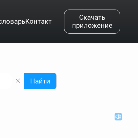
Скачать
словарь
Контакт
приложение
Найти
альным буквам и покажет их во всплывающем меню.
вёздочкой (*), а несколько неизвестных букв —
"Найти".
ке запроса "Пушкин поэт" и нажать "Найти", выведутся
нии "русский поэт 19 века". Пишем в Reword первым
атью "Лермонтов" и не только.