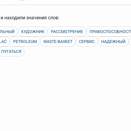
арь вверх или вниз за прямоугольник слева от названия словаря.
и находили значения слов:
ЕЛЬНЫЙ
ХУДОЖНИК
РАССМОТРЕНИЕ
ПРАВОСПОСОБНОСТ
LAĆ
PETROLEUM
WASTE-BASKET
СЕРВИС
НАДЕЖНЫЙ
ПУГАТЬСЯ