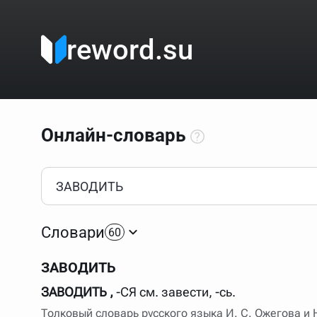
reword.su
Онлайн-словарь
Как пользоваться онлайн-словарём?
Прежде всего, начните вводить слово, значение котор
Если кликнуть по одному из вариантов, откроется стр
Словари
60
Если точное написание слова неизвестно (как в кроссв
процентом (%). В этом случае меню с вариантами работа
ЗАВОДИТЬ
Для более сложных случаев существует возможность ука
все словарные статьи о поэте Пушкине, но не о городе.
ЗАВОДИТЬ ,
-СЯ см. завести, -сь.
В сложных запросах тоже могут присутствовать неизвест
Толковый словарь русского языка И. С. Ожегова и
словом "***м***ов", далее через пробел "поэт". Получае