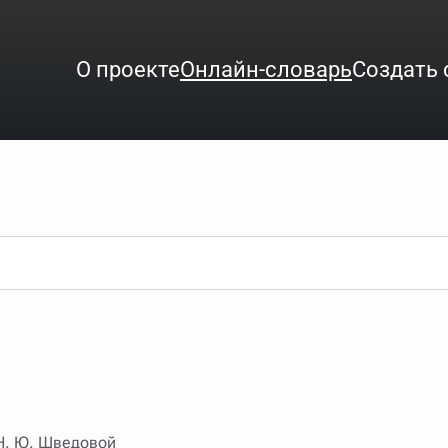
О проекте
Онлайн-словарь
Создать 
ого интересует. Система автоматически подберёт варианты по нач
аница со словарными статьями.
орде), неизвестную букву можно заменить подстановочным знаком з
ть не будет, а после ввода запроса нужно будет нажать на кнопку 
зывать несколько слов в запросе. Например, если написать в стро
ные буквы. Например, в кроссворде есть слово "***м***ов", в зада
 Н. Ю. Шведовой
тся "***м***ов поэт" (без кавычек). Нажимаем "Найти" и получаем ст