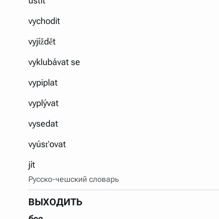
ústit
vychodit
vyjíždět
vyklubávat se
vypiplat
vyplývat
vysedat
vyúsťovat
jít
Русско-чешский словарь
ВЫХОДИТЬ
без