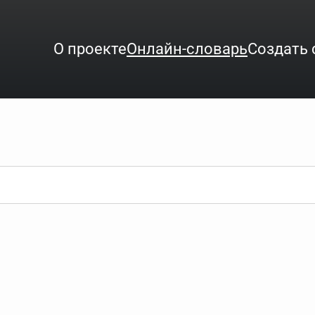
О проекте
Онлайн-словарь
Создать 
ого интересует. Система автоматически подберёт варианты по нач
аница со словарными статьями.
орде), неизвестную букву можно заменить подстановочным знаком з
ть не будет, а после ввода запроса нужно будет нажать на кнопку 
зывать несколько слов в запросе. Например, если написать в стро
ные буквы. Например, в кроссворде есть слово "***м***ов", в зада
тся "***м***ов поэт" (без кавычек). Нажимаем "Найти" и получаем ст