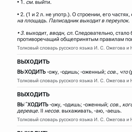
• 1.
см.
выйти.
Порядок словарей можно изменять, перетаскивая слов
• 2. (1 и 2 л. не употр.). О строении, его част
на площадь. Палисадник выходит в переулок.
• 3.
выходит,
вводн, сл.
Следовательно, стало б
противоречащий общепринятым правилам по
Толковый словарь русского языка И. С. Ожегова и
ВЫХОДИТЬ
ВЫХОДИТЬ
-ожу, -одишь; -оженный;
сов., что
(
Толковый словарь русского языка И. С. Ожегова и
ВЫХОДИТЬ
ВЫ´ХОДИТЬ
-ожу, -одишь; -оженный;
сов., кого
деревце.
II
несов.
выхаживать, -аю, -аешь.
Толковый словарь русского языка И. С. Ожегова и