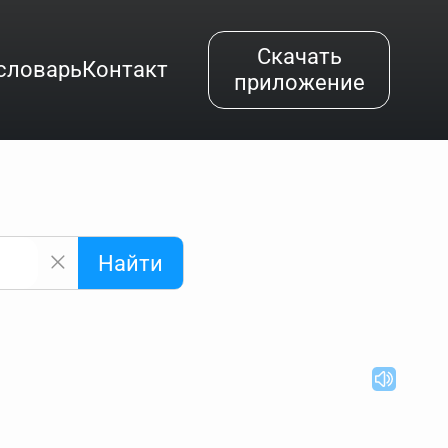
Скачать
словарь
Контакт
приложение
Найти
альным буквам и покажет их во всплывающем меню.
вёздочкой (*), а несколько неизвестных букв —
"Найти".
ке запроса "Пушкин поэт" и нажать "Найти", выведутся
нии "русский поэт 19 века". Пишем в Reword первым
атью "Лермонтов" и не только.