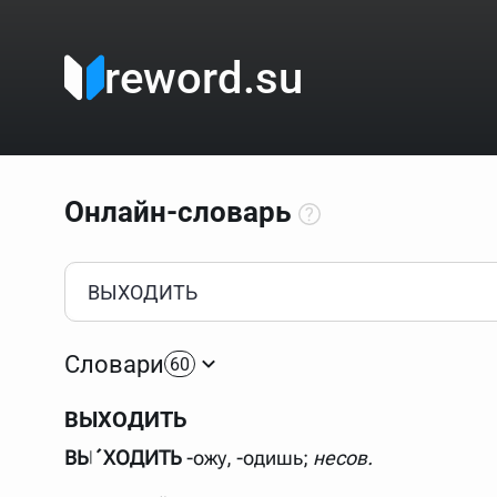
reword.su
Онлайн-словарь
Как пользоваться онлайн-словарём?
Прежде всего, начните вводить слово, значение котор
Если кликнуть по одному из вариантов, откроется стр
Словари
60
Если точное написание слова неизвестно (как в кроссв
процентом (%). В этом случае меню с вариантами работа
ВЫХОДИТЬ
Для более сложных случаев существует возможность ука
все словарные статьи о поэте Пушкине, но не о городе.
ВЫ´ХОДИТЬ
-ожу, -одишь;
несов.
В сложных запросах тоже могут присутствовать неизвест
словом "***м***ов", далее через пробел "поэт". Получае