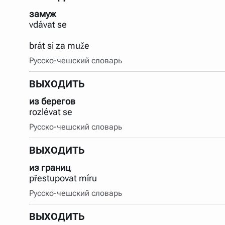
замуж
vdávat se
brát si za muže
Русско-чешский словарь
ВЫХОДИТЬ
из берегов
rozlévat se
Русско-чешский словарь
ВЫХОДИТЬ
из границ
přestupovat míru
Русско-чешский словарь
ВЫХОДИТЬ