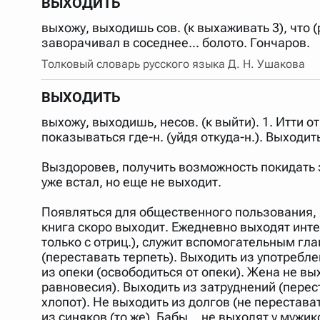
ВЫХОДИТЬ
выхожу, выходишь сов. (к выхаживать 3), что (
заворачивал в соседнее... болото. Гончаров.
Толковый словарь русского языка Д. Н. Ушакова
ВЫХОДИТЬ
выхожу, выходишь, несов. (к выйти). 1. Итти о
показываться где-н. (уйдя откуда-н.). Выходит
Выздоровев, получить возможность покидать 
уже встал, но еще не выходит.
Появляться для общественного пользования, и
книга скоро выходит. Ежедневно выходят инте
только с отриц.), служит вспомогательным г
(переставать терпеть). Выходить из употребл
из опеки (освободиться от опеки). Жена не в
равновесия). Выходить из затруднений (перес
хлопот). Не выходить из долгов (не перестава
из синяков (то же). Бабы... не выходят у мужи