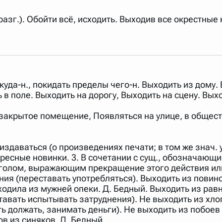
разг.). Обойти всё, исходить. Выходив все окрестные 
ткуда-н., покидать пределы чего-н. Выходить из дому.
ь в поле. Выходить на дорогу, Выходить на сцену. Вых
закрытое помещение, Появляться на улице, в общес
здаваться (о произведениях печати; в том же знач. у
ресные новинки. 3. В сочетании с сущ., обозначающи
лаголом, выражающим прекращение этого действия ил
ения (переставать употребляться). Выходить из повин
ыходила из мужней опеки. Д. Бедный. Выходить из рав
тавать испытывать затруднения). Не выходить из хлоп
ть должать, занимать деньги). Не выходить из побоев
ков из синяков. Д. Бедный.