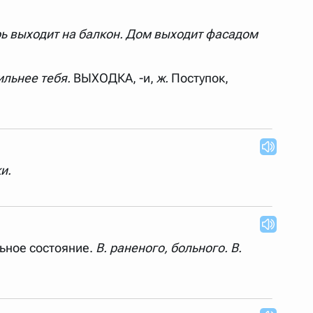
 Также можно выключать ненужные словари.
ь выходит на балкон. Дом выходит фасадом
ильнее тебя.
ВЫХОДКА, -и,
ж.
Поступок,
и.
ьное состояние.
В. раненого, больного. В.