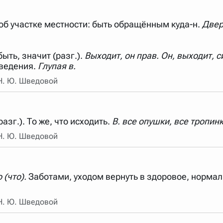
арь вверх или вниз за прямоугольник слева от названия словаря.
ях, об участке местности: быть обращённым куда-н.
Двер
ыть, значит (разг.).
Выходит, он прав. Он, выходит, с
ведения.
Глупая в.
 Н. Ю. Шведовой
разг.). То же, что исходить.
В. все опушки, все тропинк
 Н. Ю. Шведовой
 (что).
Заботами, уходом вернуть в здоровое, нормал
 Н. Ю. Шведовой