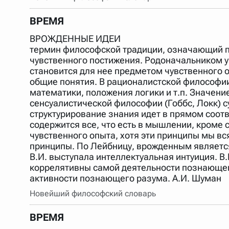
Порядок словарей можно изменять, перетаскивая слов
ВРЕМЯ
ВРОЖДЕННЫЕ ИДЕИ
термин философской традиции, означающий п
чувственного постижения. Родоначальником уч
становится для нее предметом чувственного о
общие понятия. В рационалистской философии 
математики, положения логики и т.п. Значение
сенсуалистической философии (Гоббс, Локк) с
структурирование знания идет в прямом соот
содержится все, что есть в мышлении, кроме
чувственного опыта, хотя эти принципы мы вся
принципы. По Лейбницу, врожденным является
В.И. выступала интеллектуальная интуиция. В.
коррелятивны самой деятельности познающего 
активности познающего разума. А.И. Шуман
Новейший философский словарь
ВРЕМЯ