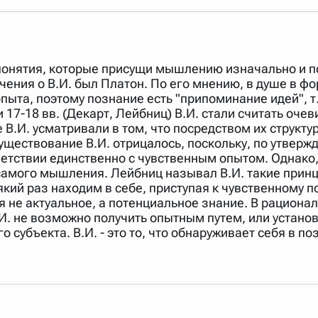
арь вверх или вниз за прямоугольник слева от названия словаря.
онятия, которые присущи мышлению изначально и по
ения о В.И. был Платон. По его мнению, в душе в фо
пыта, поэтому познание есть "припоминание идей", т
17-18 вв. (Декарт, Лейбниц) В.И. стали считать оче
 В.И. усматривали в том, что посредством их структ
уществование В.И. отрицалось, поскольку, по утверж
ветствии единственно с чувственным опытом. Однако,
 самого мышления. Лейбниц называл В.И. такие принц
кий раз находим в себе, приступая к чувственному п
 не актуальное, а потенциальное знание. В рацион
И. не возможно получить опытным путем, или установ
субъекта. В.И. - это то, что обнаруживает себя в п