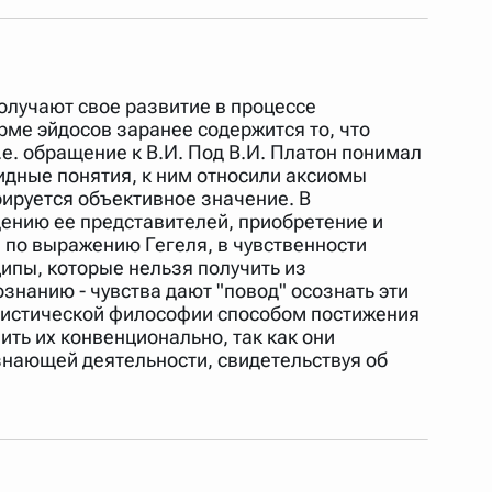
 Также можно выключать ненужные словари.
лучают свое развитие в процессе
рме эйдосов заранее содержится то, что
.е. обращение к В.И. Под В.И. Платон понимал
видные понятия, к ним относили аксиомы
урируется объективное значение. В
дению ее представителей, приобретение и
 по выражению Гегеля, в чувственности
ипы, которые нельзя получить из
ознанию - чувства дают "повод" осознать эти
алистической философии способом постижения
ить их конвенционально, так как они
ознающей деятельности, свидетельствуя об