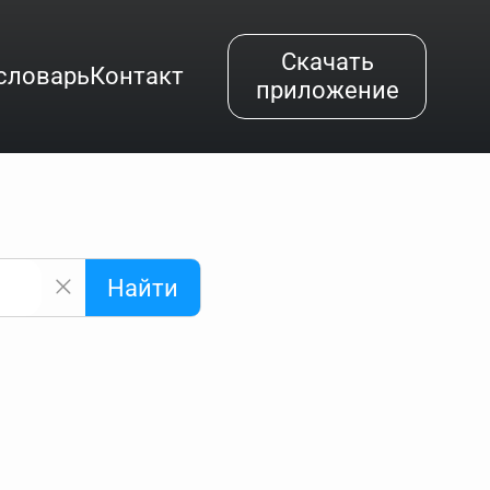
Скачать
словарь
Контакт
приложение
Найти
альным буквам и покажет их во всплывающем меню.
вёздочкой (*), а несколько неизвестных букв —
"Найти".
ке запроса "Пушкин поэт" и нажать "Найти", выведутся
нии "русский поэт 19 века". Пишем в Reword первым
атью "Лермонтов" и не только.