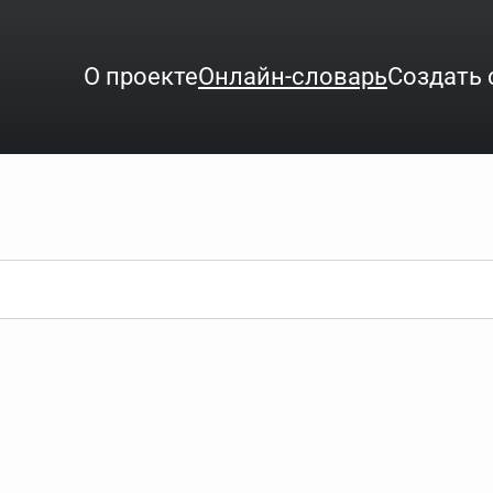
О проекте
Онлайн-словарь
Создать 
ого интересует. Система автоматически подберёт варианты по нач
аница со словарными статьями.
орде), неизвестную букву можно заменить подстановочным знаком з
ть не будет, а после ввода запроса нужно будет нажать на кнопку 
зывать несколько слов в запросе. Например, если написать в стро
ные буквы. Например, в кроссворде есть слово "***м***ов", в зада
тся "***м***ов поэт" (без кавычек). Нажимаем "Найти" и получаем ст