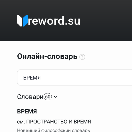
reword.su
Онлайн-словарь
Как пользоваться онлайн-словарём?
Прежде всего, начните вводить слово, значение котор
Если кликнуть по одному из вариантов, откроется стр
Словари
60
Если точное написание слова неизвестно (как в кроссв
процентом (%). В этом случае меню с вариантами работа
ВРЕМЯ
Для более сложных случаев существует возможность ука
все словарные статьи о поэте Пушкине, но не о городе.
см. ПРОСТРАНСТВО И ВРЕМЯ
В сложных запросах тоже могут присутствовать неизвест
Новейший философский словарь
словом "***м***ов", далее через пробел "поэт". Получае