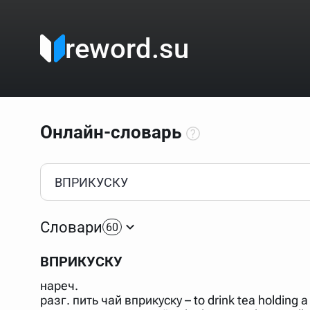
reword.su
Онлайн-словарь
Как пользоваться онлайн-словарём?
Прежде всего, начните вводить слово, значение котор
Если кликнуть по одному из вариантов, откроется стр
Словари
60
Если точное написание слова неизвестно (как в кроссв
процентом (%). В этом случае меню с вариантами работа
ВПРИКУСКУ
Для более сложных случаев существует возможность ука
все словарные статьи о поэте Пушкине, но не о городе.
нареч.
В сложных запросах тоже могут присутствовать неизвест
разг. пить чай вприкуску – to drink tea holding a
словом "***м***ов", далее через пробел "поэт". Получае