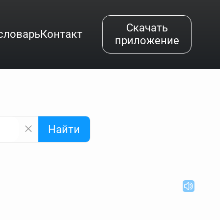
Скачать
словарь
Контакт
приложение
Найти
альным буквам и покажет их во всплывающем меню.
вёздочкой (*), а несколько неизвестных букв —
"Найти".
ке запроса "Пушкин поэт" и нажать "Найти", выведутся
нии "русский поэт 19 века". Пишем в Reword первым
атью "Лермонтов" и не только.