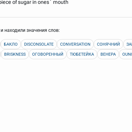
 piece of sugar in ones´ mouth
арь вверх или вниз за прямоугольник слева от названия словаря.
и находили значения слов:
БАКЛО
DISCONSOLATE
CONVERSATION
СОНЯЧНИЙ
ЗА
BRISKNESS
ОГОВОРЕННЫЙ
ТЮБЕТЕЙКА
ВЕНЕРА
OUN