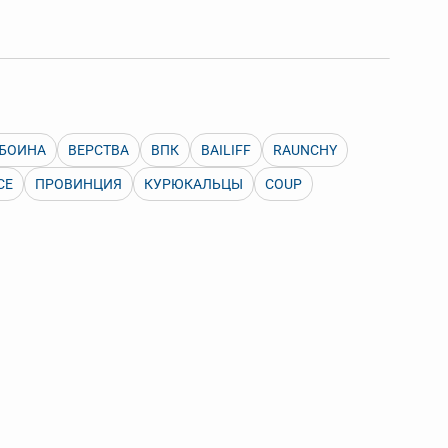
 Также можно выключать ненужные словари.
БОИНА
ВЕРСТВА
ВПК
BAILIFF
RAUNCHY
CE
ПРОВИНЦИЯ
КУРЮКАЛЬЦЫ
COUP