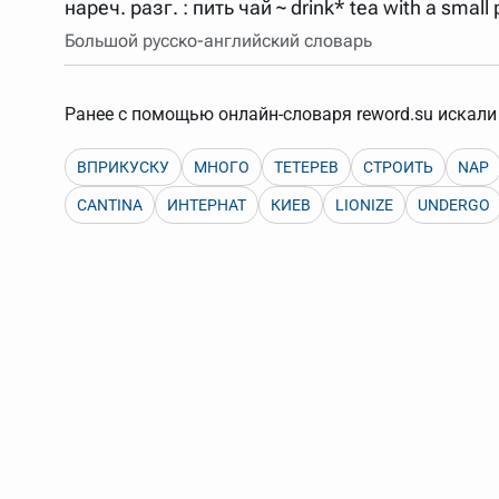
нареч. разг. : пить чай ~ drink* tea with a small
Порядок словарей можно изменять, перетаскивая слов
Большой русско-английский словарь
Ранее с помощью онлайн-словаря reword.su искали 
ВПРИКУСКУ
МНОГО
ТЕТЕРЕВ
СТРОИТЬ
NAP
CANTINA
ИНТЕРНАТ
КИЕВ
LIONIZE
UNDERGO