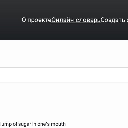
О проекте
Онлайн-словарь
Создать 
ого интересует. Система автоматически подберёт варианты по нач
аница со словарными статьями.
орде), неизвестную букву можно заменить подстановочным знаком з
ть не будет, а после ввода запроса нужно будет нажать на кнопку 
зывать несколько слов в запросе. Например, если написать в стро
ные буквы. Например, в кроссворде есть слово "***м***ов", в зада
 lump of sugar in one's mouth
тся "***м***ов поэт" (без кавычек). Нажимаем "Найти" и получаем ст