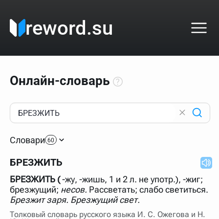
reword.su
Онлайн-словарь
Как пользоваться онлайн-словарём?
Прежде всего, начните вводить слово, значение
Словари
которого интересует. Система автоматически подберёт
60
варианты по начальным буквам и покажет их во
всплывающем меню. Если кликнуть по одному из
БРЕЗЖИТЬ
вариантов, откроется страница со словарными
статьями.
БРЕЗЖИТЬ (
-жу, -жишь, 1 и 2 л. не употр.), -жиг;
Если точное написание слова неизвестно (как в
брезжущий;
несов.
Рассветать; слабо светиться.
кроссворде), неизвестную букву можно заменить
Брезжит заря. Брезжущий свет.
подстановочным знаком звёздочкой (*), а несколько
неизвестных букв — процентом (%). В этом случае меню
Толковый словарь русского языка И. С. Ожегова и Н.
с вариантами работать не будет, а после ввода запроса