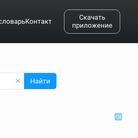
Скачать
словарь
Контакт
приложение
Найти
альным буквам и покажет их во всплывающем меню.
вёздочкой (*), а несколько неизвестных букв —
"Найти".
ке запроса "Пушкин поэт" и нажать "Найти", выведутся
нии "русский поэт 19 века". Пишем в Reword первым
атью "Лермонтов" и не только.