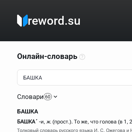
reword.su
Онлайн-словарь
Как пользоваться онлайн-словарём?
Прежде всего, начните вводить слово, значение котор
Если кликнуть по одному из вариантов, откроется стр
Словари
60
Если точное написание слова неизвестно (как в кроссв
процентом (%). В этом случае меню с вариантами работа
БАШКА
Для более сложных случаев существует возможность ука
все словарные статьи о поэте Пушкине, но не о городе.
БАШКА´
-и,
ж.
(прост.). То же, что голова (в 1, 2
В сложных запросах тоже могут присутствовать неизвест
Толковый словарь русского языка И. С. Ожегова и
словом "***м***ов", далее через пробел "поэт". Получае