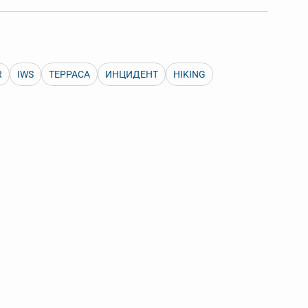
 Также можно выключать ненужные словари.
R
IWS
ТЕРРАСА
ИНЦИДЕНТ
HIKING