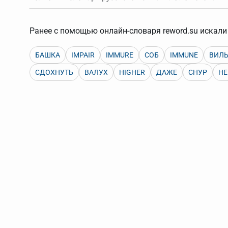
Порядок словарей можно изменять, перетаскивая слов
Ранее с помощью онлайн-словаря reword.su искали 
БАШКА
IMPAIR
IMMURE
СОБ
IMMUNE
ВИЛ
СДОХНУТЬ
ВАЛУХ
HIGHER
ДАЖЕ
СНУР
HE