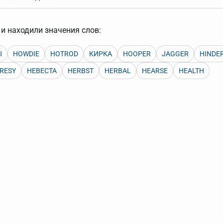
арь вверх или вниз за прямоугольник слева от названия словаря.
и находили значения слов:
Ы
HOWDIE
HOTROD
КИРКА
HOOPER
JAGGER
HINDE
RESY
НЕВЕСТА
HERBST
HERBAL
HEARSE
HEALTH