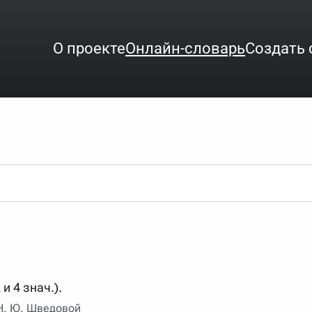
О проекте
Онлайн-словарь
Создать 
ого интересует. Система автоматически подберёт варианты по нач
аница со словарными статьями.
орде), неизвестную букву можно заменить подстановочным знаком з
ть не будет, а после ввода запроса нужно будет нажать на кнопку 
зывать несколько слов в запросе. Например, если написать в стро
 и 4 знач.).
ные буквы. Например, в кроссворде есть слово "***м***ов", в зада
 Н. Ю. Шведовой
тся "***м***ов поэт" (без кавычек). Нажимаем "Найти" и получаем ст