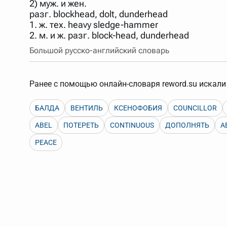
2) муж. и жен.
Порядок словарей можно изменять, перетаскивая слов
разг. blockhead, dolt, dunderhead
1. ж. тех. heavy sledge-hammer
2. м. и ж. разг. block-head, dunderhead
Большой русско-английский словарь
Ранее с помощью онлайн-словаря reword.su искали 
БАЛДА
ВЕНТИЛЬ
КСЕНОФОБИЯ
COUNCILLOR
ABEL
ПОТЕРЕТЬ
CONTINUOUS
ДОПОЛНЯТЬ
A
PEACE