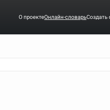
О проекте
Онлайн-словарь
Создать 
ого интересует. Система автоматически подберёт варианты по нач
аница со словарными статьями.
орде), неизвестную букву можно заменить подстановочным знаком з
ть не будет, а после ввода запроса нужно будет нажать на кнопку 
зывать несколько слов в запросе. Например, если написать в стро
ные буквы. Например, в кроссворде есть слово "***м***ов", в зада
тся "***м***ов поэт" (без кавычек). Нажимаем "Найти" и получаем ст