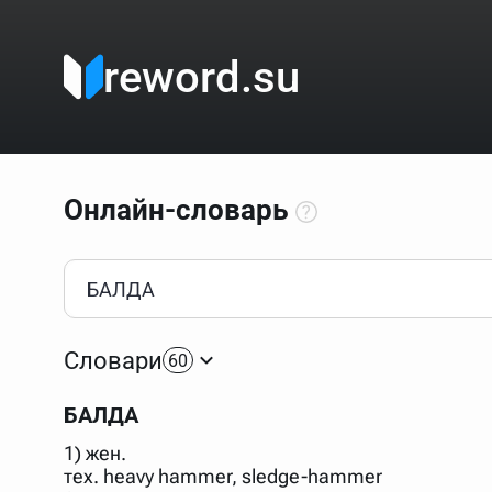
reword.su
Онлайн-словарь
Как пользоваться онлайн-словарём?
Прежде всего, начните вводить слово, значение котор
Если кликнуть по одному из вариантов, откроется стр
Словари
60
Если точное написание слова неизвестно (как в кроссв
процентом (%). В этом случае меню с вариантами работа
БАЛДА
Для более сложных случаев существует возможность ука
все словарные статьи о поэте Пушкине, но не о городе.
1) жен.
В сложных запросах тоже могут присутствовать неизвест
тех. heavy hammer, sledge-hammer
словом "***м***ов", далее через пробел "поэт". Получае