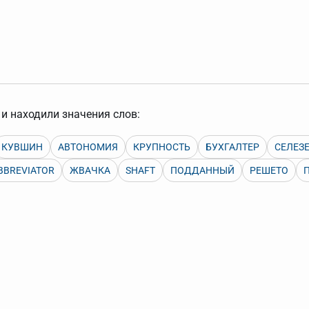
арь вверх или вниз за прямоугольник слева от названия словаря.
и находили значения слов:
КУВШИН
АВТОНОМИЯ
КРУПНОСТЬ
БУХГАЛТЕР
СЕЛЕЗ
BBREVIATOR
ЖВАЧКА
SHAFT
ПОДДАННЫЙ
РЕШЕТО