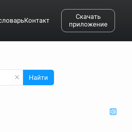
Скачать
словарь
Контакт
приложение
Найти
альным буквам и покажет их во всплывающем меню.
вёздочкой (*), а несколько неизвестных букв —
"Найти".
ке запроса "Пушкин поэт" и нажать "Найти", выведутся
нии "русский поэт 19 века". Пишем в Reword первым
атью "Лермонтов" и не только.