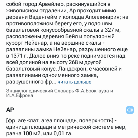
собой город Арвейлер, раскинувшийся в
живописном отдалении, Ар проходит мимо
деревни Ваденгейм и колодца Аполлинария; на
противоположном берегу его, у подошвы
базальтовой конусообразной скалы в 327 м,
расположены деревня Бейл и популярный
курорт Нейенар, а на вершине скалы -
развалины замка Нейенар, разрушенного еще
в 1371 г. Далее вниз по реке поднимается над
всей долиной на высоту 268 м другой
базальтовый конус, Ландскрон, с часовней и
развалинами одноименного замка,
разрушенного фр…
читать дальше
Энциклопедический Словарь Ф.А.Брокгауза и
И.А.Ефрона
АР
[фр. are <лат. area площадь, поверхность] -
единица площади в метрической системе мер,
равна 100 м2, или 0,01 га.