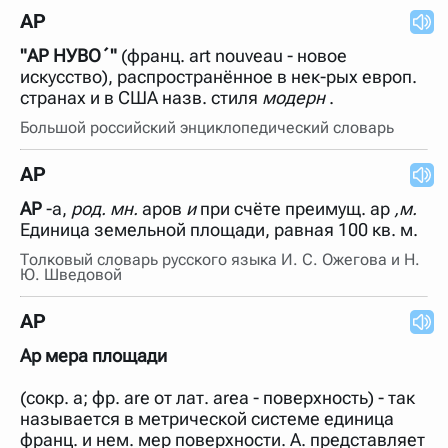
нужно будет нажать на кнопку "Найти".
АР
Для более сложных случаев существует возможность
указывать несколько слов в запросе. Например, если
"АР НУВО´"
(франц. art nouveau - новое
написать в строке запроса "Пушкин поэт" и нажать
искусство), распространённое в нек-рых европ.
"Найти", выведутся все словарные статьи о поэте
странах и в США назв. стиля
модерн
.
Пушкине, но не о городе.
Большой российский энциклопедический словарь
В сложных запросах тоже могут присутствовать
неизвестные буквы. Например, в кроссворде есть
слово "***м***ов", в задании "русский поэт 19 века".
АР
Пишем в Reword первым словом "***м***ов", далее
через пробел "поэт". Получается "***м***ов поэт" (без
АР
-а,
род. мн.
аров
и
при счёте преимущ. ар
,м.
кавычек). Нажимаем "Найти" и получаем статью
"Лермонтов" и не только.
Единица земельной площади, равная 100 кв. м.
Порядок словарей можно изменять, перетаскивая
Толковый словарь русского языка И. С. Ожегова и Н.
словарь вверх или вниз за прямоугольник слева от
Ю. Шведовой
названия словаря. Также можно выключать ненужные
словари.
АР
Ар мера площади
(сокр. а; фр. are от лат. area - поверхность) - так
называется в метрической системе единица
франц. и нем. мер поверхности. А. представляет