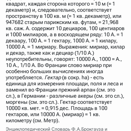
квадрат, каждая сторона которого = 10 м (= 1
декаметр) и, следовательно, соответствует
пространству в 100 кв. м (= 1 кв. декаметр), или
947682 старым парижским кв. футам, = 21,968
кв. саж. А. содержит 10 дециаров, 100 центиаров
и 1000 милиаров, а в восходящем ряду: 10 А. = 1
декаару, 100 А. = 1 гектару, 1000 А. = 1 килару,
10000 А. = 1 мириару. Выражения: мириар, килар
и декар, также как и дециар (1/10 А.)
неупотребительны, говорят: 10000 А., 1000 = А.,
10 А., 1/10 А. Во Франции слово мириар при
особенно больших вычислениях иногда
употребляется.
Гектар
(в сокр. ha) - есть
единица для измерения площади, поля и леса и
заменил во Франции прежний арпан (см. это
сл.), в Германии - различные акеры (см. это сл.),
моргены (см. это сл.). Гектар соответствует
10000 кв. мет. = 0,915 дес. Площадь в 100
гектаров, или 10000 А. (мириар) = 1 кв.
километру (см. Метр).
Энциклопедический Словарь Ф.А.Брокгауза и