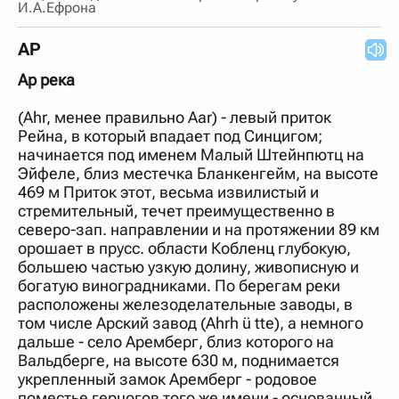
И.А.Ефрона
АР
Ар река
(Ahr, менее правильно Aar) - левый приток
Рейна, в который впадает под Синцигом;
начинается под именем Малый Штейнпютц на
Эйфеле, близ местечка Бланкенгейм, на высоте
469 м Приток этот, весьма извилистый и
стремительный, течет преимущественно в
северо-зап. направлении и на протяжении 89 км
орошает в прусс. области Кобленц глубокую,
большею частью узкую долину, живописную и
богатую виноградниками. По берегам реки
расположены железоделательные заводы, в
том числе Арский завод (Ahrh ü tte), а немного
дальше - село Аремберг, близ которого на
Вальдберге, на высоте 630 м, поднимается
укрепленный замок Аремберг - родовое
поместье герцогов того же имени - основанный