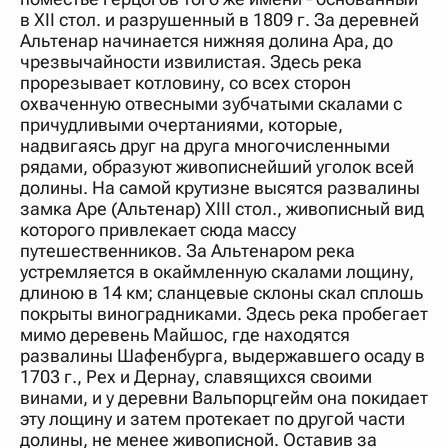
в XII стол. и разрушенный в 1809 г. За деревней
Альтенар начинается нижняя долина Ара, до
чрезвычайности извилистая. Здесь река
прорезывает котловину, со всех сторон
охваченную отвесными зубчатыми скалами с
причудливыми очертаниями, которые,
надвигаясь друг на друга многочисленными
рядами, образуют живописнейший уголок всей
долины. На самой крутизне высятся развалины
замка Аре (Альтенар) XIII стол., живописный вид
которого привлекает сюда массу
путешественников. За Альтенаром река
устремляется в окаймленную скалами лощину,
длиною в 14 км; сланцевые склоны скал сплошь
покрыты виноградниками. Здесь река пробегает
мимо деревень Майшос, где находятся
развалины Шафенбурга, выдержавшего осаду в
1703 г., Рех и Дернау, славящихся своими
винами, и у деревни Вальпорцгейм она покидает
эту лощину и затем протекает по другой части
долины, не менее живописной. Оставив за