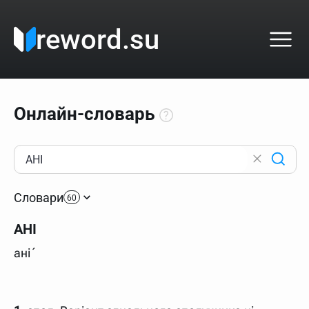
reword.su
Онлайн-словарь
Как пользоваться онлайн-словарём?
Прежде всего, начните вводить слово, значение
Словари
которого интересует. Система автоматически подберёт
60
варианты по начальным буквам и покажет их во
всплывающем меню. Если кликнуть по одному из
АНІ
вариантов, откроется страница со словарными
статьями.
ані´
Если точное написание слова неизвестно (как в
кроссворде), неизвестную букву можно заменить
подстановочным знаком звёздочкой (*), а несколько
неизвестных букв — процентом (%). В этом случае меню
с вариантами работать не будет, а после ввода запроса