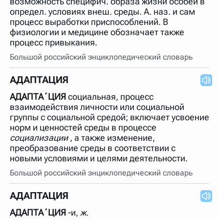
возможность специфич. образа жизни особей в
нужно будет нажать на кнопку "Найти".
определ. условиях внеш. среды. А. наз. и сам
Для более сложных случаев существует возможность
процесс выработки приспособлений. В
указывать несколько слов в запросе. Например, если
физиологии и медицине обозначает также
написать в строке запроса "Пушкин поэт" и нажать
процесс привыкания.
"Найти", выведутся все словарные статьи о поэте
Пушкине, но не о городе.
Большой российский энциклопедический словарь
В сложных запросах тоже могут присутствовать
неизвестные буквы. Например, в кроссворде есть
АДАПТАЦИЯ
слово "***м***ов", в задании "русский поэт 19 века".
Пишем в Reword первым словом "***м***ов", далее
через пробел "поэт". Получается "***м***ов поэт" (без
АДАПТА´ЦИЯ
социальная, процесс
кавычек). Нажимаем "Найти" и получаем статью
взаимодействия личности или социальной
"Лермонтов" и не только.
группы с социальной средой; включает усвоение
Порядок словарей можно изменять, перетаскивая
норм и ценностей среды в процессе
словарь вверх или вниз за прямоугольник слева от
социализации
, а также изменение,
названия словаря. Также можно выключать ненужные
преобразование среды в соответствии с
словари.
новыми условиями и целями деятельности.
Большой российский энциклопедический словарь
АДАПТАЦИЯ
АДАПТА´ЦИЯ
-и,
ж.