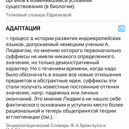
органов к изменившимся условиям
существования (в биологии).
Толковый словарь Ефремовой
АДАПТАЦИЯ
≈ процесс в истории развития индоевропейских
языков, допускаемый немецким ученым А.
Людвигом, по мнению которого первоначально
суффиксы не имели никакого определенного
значения, но только демонстративный
характер. Но с течением времени, когда надо
было обозначать в языке все новые отношения
предметов и абстрактные идеи, суффиксы эти
стали получать известные постоянные оттенки
значения, напр. падежных или личных
окончаний. Это мнение Людвига не нашло себе
фактического основания и уступило место более
рациональной и теперь общепринятой теории
агглютинации (см.).
Энциклопедический Словарь Ф.А.Брокгауза и