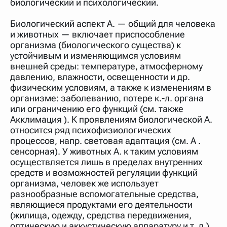
биологический и психологический.
Биологический аспект А. — общий для человека
и животных — включает приспособление
организма (биологического существа) к
устойчивым и изменяющимся условиям
внешней среды: температуре, атмосферному
давлению, влажности, освещенности и др.
физическим условиям, а также к изменениям в
организме: заболеванию, потере к.-л. органа
или ограничению его функций (см. также
Акклимация ). К проявлениям биологической А.
относится ряд психофизиологических
процессов, напр. световая адаптация (см. А .
сенсорная). У животных А. к таким условиям
осуществляется лишь в пределах внутренних
средств и возможностей регуляции функций
организма, человек же использует
разнообразные вспомогательные средства,
являющиеся продуктами его деятельности
(жилища, одежду, средства передвижения,
оптическую и аккустическую аппаратуру и т. д.).