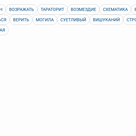
арь вверх или вниз за прямоугольник слева от названия словаря.
Н
ВОЗРАЖАТЬ
ТАРАТОРИТ
ВОЗМЕЗДИЕ
СХЕМАТИКА
ЬСЯ
ВЕРИТЬ
МОГИЛА
СУЕТЛИВЫЙ
ВИШУКАНИЙ
СТР
АЯ